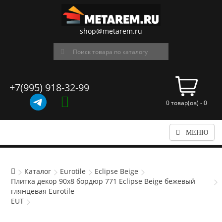
shop@metarem.ru
+7(995) 918-32-99
0 товар(ов) - 0
МЕНЮ
Каталог
Eurotile
Eclipse Beige
Плитка декор 90x8 бордюр 771 Eclipse Beige бежевый
глянцевая Eurotile
EUT