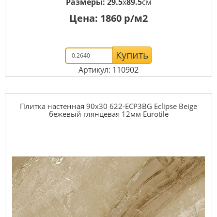
Размеры:
29.5
x
89.5
см
Цена:
1860
р/м2
Купить
Артикул: 110902
Плитка настенная 90x30 622-ECP3BG Eclipse Beige
бежевый глянцевая 12мм Eurotile