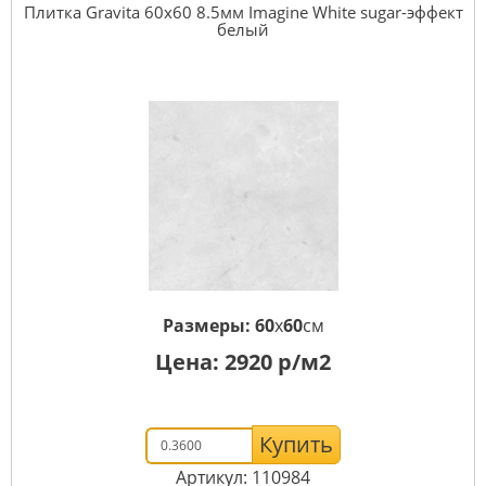
Плитка Gravita 60x60 8.5мм Imagine White sugar-эффект
белый
Размеры:
60
x
60
см
Цена:
2920
р/м2
Купить
Артикул: 110984