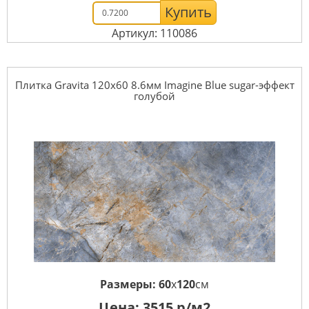
Купить
Артикул: 110086
Плитка Gravita 120x60 8.6мм Imagine Blue sugar-эффект
голубой
Размеры:
60
x
120
см
Цена:
3515
р/м2