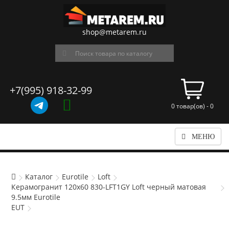
shop@metarem.ru
+7(995) 918-32-99
0 товар(ов) - 0
МЕНЮ
Каталог
Eurotile
Loft
Керамогранит 120x60 830-LFT1GY Loft черный матовая
9.5мм Eurotile
EUT