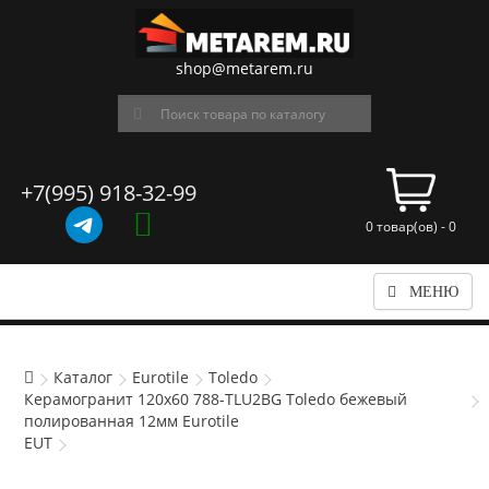
shop@metarem.ru
+7(995) 918-32-99
0 товар(ов) - 0
МЕНЮ
Каталог
Eurotile
Toledo
Керамогранит 120x60 788-TLU2BG Toledo бежевый
полированная 12мм Eurotile
EUT