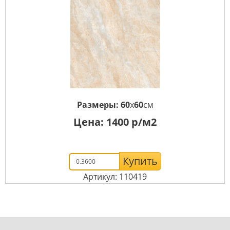
Размеры:
60
x
60
см
Цена:
1400
р/м2
Купить
Артикул: 110419