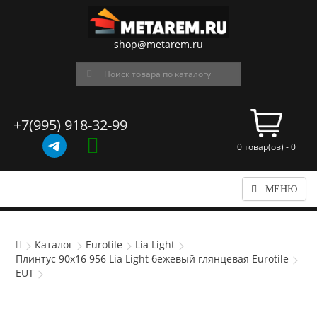
shop@metarem.ru
+7(995) 918-32-99
0 товар(ов) - 0
МЕНЮ
Каталог
Eurotile
Lia Light
Плинтус 90x16 956 Lia Light бежевый глянцевая Eurotile
EUT