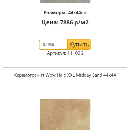
Размеры:
44
x
44
см
Цена:
7886
р/м2
Купить
Артикул: 111026
Керамогранит Wow Halo XXL Midday Sand 44x44