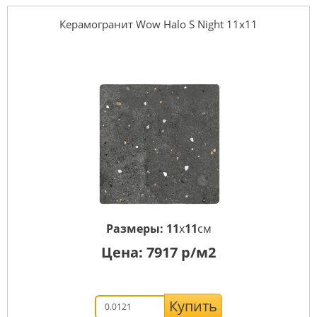
Керамогранит Wow Halo S Night 11x11
Размеры:
11
x
11
см
Цена:
7917
р/м2
Купить