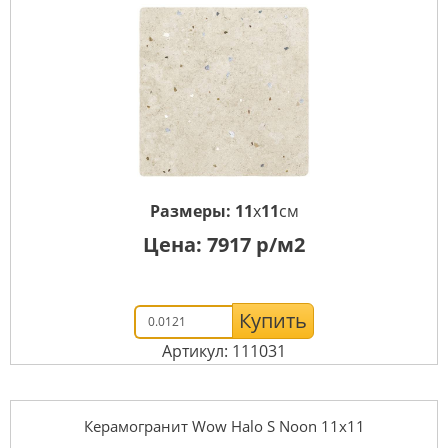
Размеры:
11
x
11
см
Цена:
7917
р/м2
Купить
Артикул: 111031
Керамогранит Wow Halo S Noon 11x11