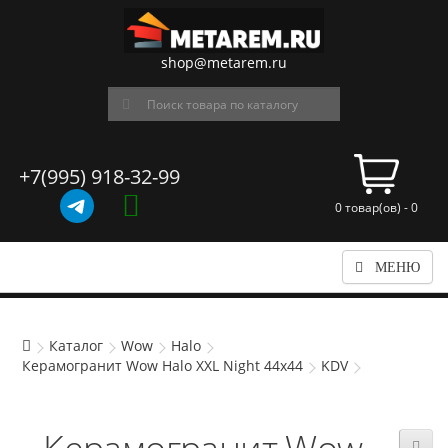
shop@metarem.ru
+7(995) 918-32-99
0 товар(ов) - 0
МЕНЮ
Каталог
Wow
Halo
Керамогранит Wow Halo XXL Night 44x44
KDV