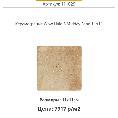
Артикул: 111029
Керамогранит Wow Halo S Midday Sand 11x11
Размеры:
11
x
11
см
Цена:
7917
р/м2