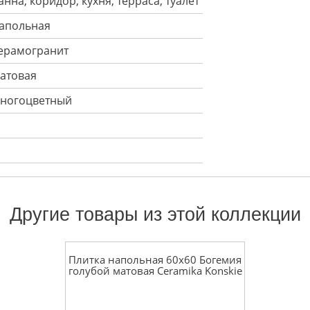
анна, коридор, кухня, терраса, туалет
апольная
ерамогранит
атовая
ногоцветный
Другие товары из этой коллекции
Плитка напольная 60x60 Богемия
голубой матовая Ceramika Konskie