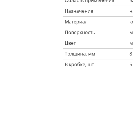
Область применения
в
Назначение
н
Материал
к
Поверхность
м
Цвет
м
Толщина, мм
8
В кробке, шт
5