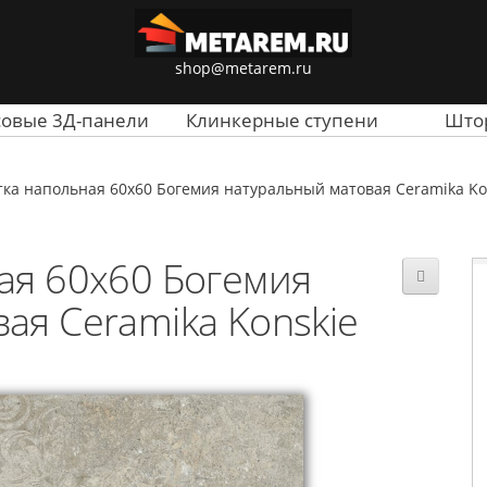
shop@metarem.ru
совые 3Д-панели
Клинкерные ступени
Што
ка напольная 60x60 Богемия натуральный матовая Ceramika Ko
ая 60x60 Богемия
ая Ceramika Konskie