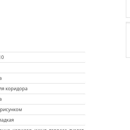
10
а
ля коридора
а
 рисунком
ладкая