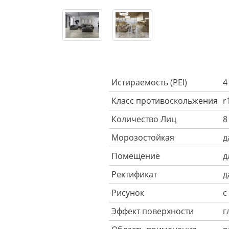
Истираемость (PEI)
4
Класс противоскольжения
r
Количество Лиц
8
Морозостойкая
д
Помещение
д
Ректификат
д
Рисунок
с
Эффект поверхности
г