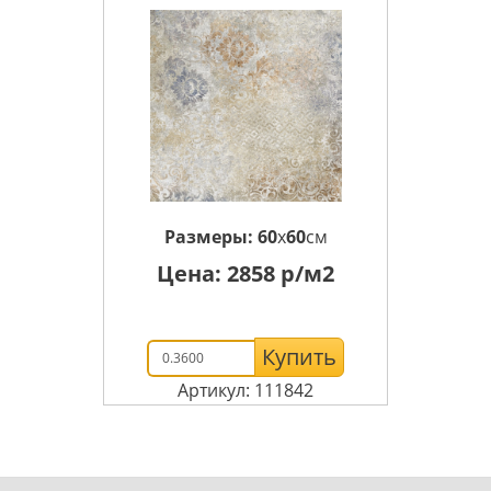
Размеры:
60
x
60
см
Цена:
2858
р/м2
Купить
Артикул: 111842