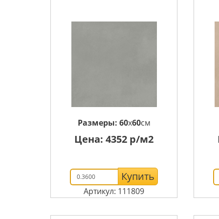
Размеры:
60
x
60
см
Цена:
4352
р/м2
Купить
Артикул: 111809