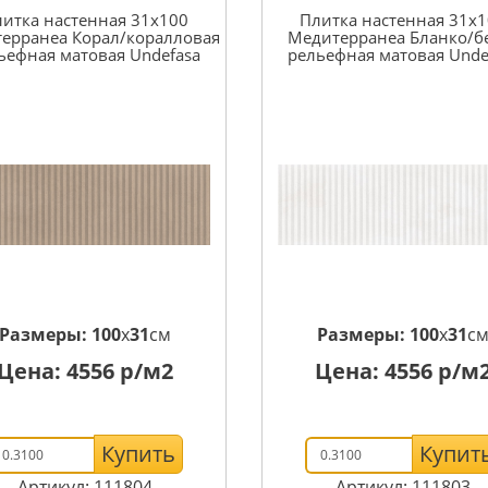
итка настенная 31x100
Плитка настенная 31x
ерранеа Корал/коралловая
Медитерранеа Бланко/б
ьефная матовая Undefasa
рельефная матовая Unde
Размеры:
100
x
31
см
Размеры:
100
x
31
с
Цена:
4556
р/м2
Цена:
4556
р/м
Купить
Купит
Артикул: 111804
Артикул: 111803