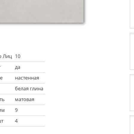
о Лиц
10
т
да
е
настенная
белая глина
ть
матовая
мм
9
шт
4