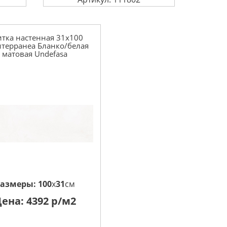
тка настенная 31x100
терранеа Бланко/белая
матовая Undefasa
Размеры:
100
x
31
см
Цена:
4392
р/м2