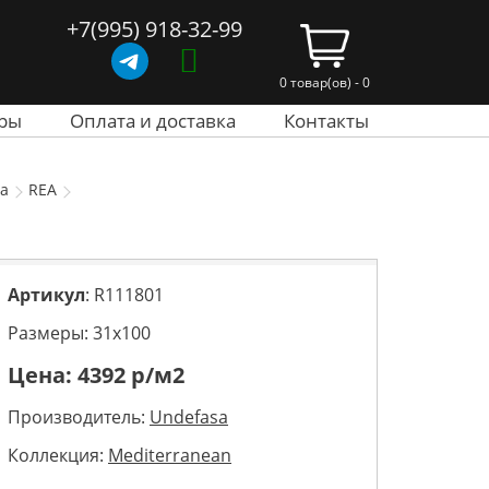
+7(995) 918-32-99
0 товар(ов) - 0
ры
Оплата и доставка
Контакты
sa
REA
Артикул
: R111801
Размеры: 31х100
Цена:
4392
р/м2
Производитель:
Undefasa
Коллекция:
Mediterranean