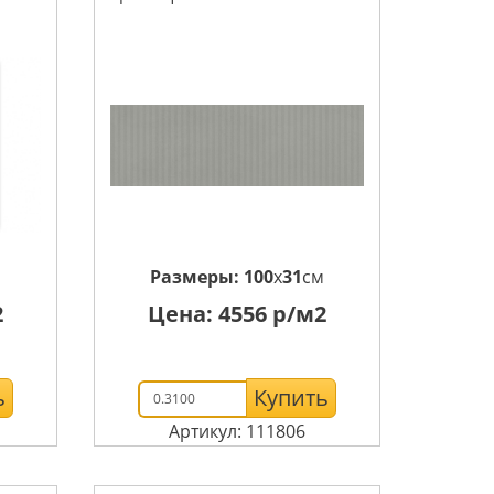
Размеры:
100
x
31
см
2
Цена:
4556
р/м2
ь
Купить
Артикул: 111806