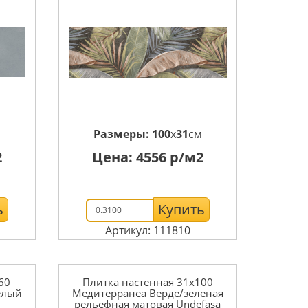
м
Размеры:
100
x
31
см
2
Цена:
4556
р/м2
ь
Купить
Артикул: 111810
60
Плитка настенная 31x100
елый
Медитерранеа Верде/зеленая
рельефная матовая Undefasa