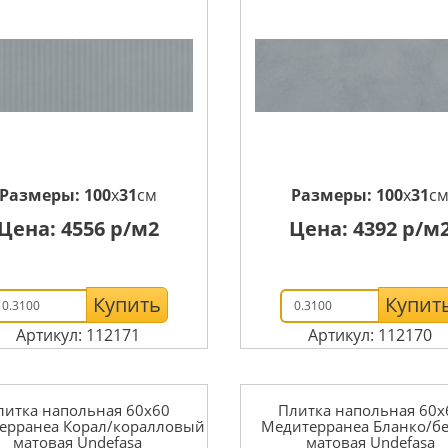
Размеры:
100
x
31
см
Размеры:
100
x
31
с
Цена:
4556
р/м2
Цена:
4392
р/м
Купить
Купит
Артикул: 112171
Артикул: 112170
литка напольная 60x60
Плитка напольная 60x
ерранеа Корал/коралловый
Медитерранеа Бланко/б
матовая Undefasa
матовая Undefasa