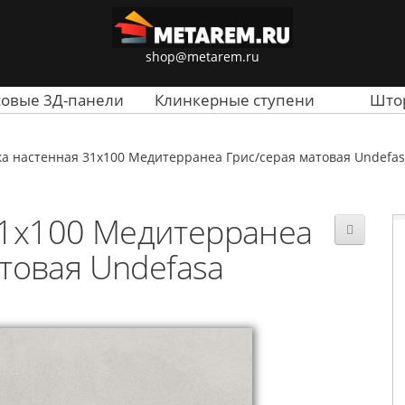
shop@metarem.ru
совые 3Д-панели
Клинкерные ступени
Што
а настенная 31x100 Медитерранеа Грис/серая матовая Undefa
31x100 Медитерранеа
товая Undefasa