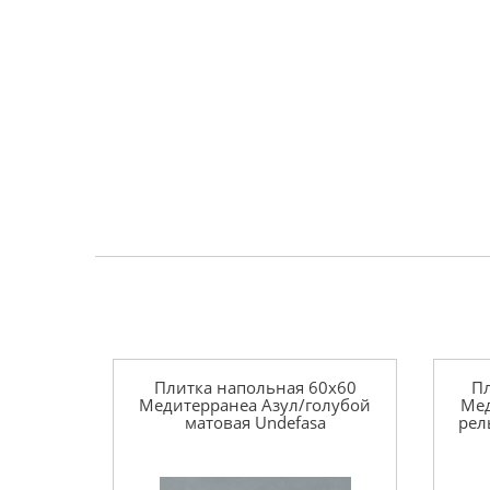
Плитка напольная 60x60
Пл
Медитерранеа Азул/голубой
Мед
матовая Undefasa
рел