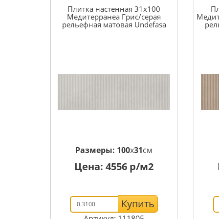
Плитка настенная 31x100
Пл
Медитерранеа Грис/серая
Медит
рельефная матовая Undefasa
рел
Размеры:
100
x
31
см
Цена:
4556
р/м2
Купить
Артикул: 111805