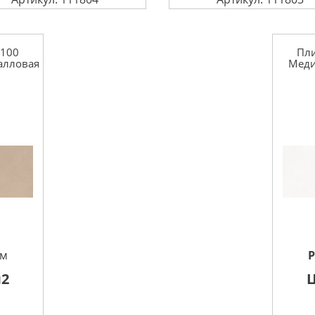
x100
Пли
алловая
Меди
см
2