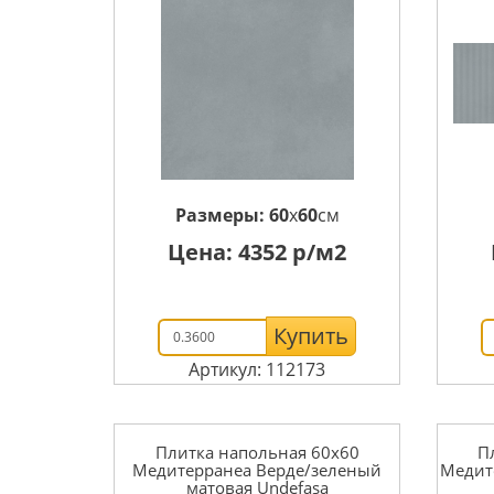
Размеры:
60
x
60
см
Цена:
4352
р/м2
Купить
Артикул: 112173
Плитка напольная 60x60
П
Медитерранеа Верде/зеленый
Медит
матовая Undefasa