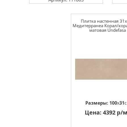
Плитка настенная 31
Медитерранеа Корал/кор
матовая Undefasa
Размеры:
100
x
31
Цена:
4392
р/м