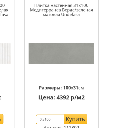
100
Плитка настенная 31x100
елая
Медитерранеа Верде/зеленая
fasa
матовая Undefasa
м
Размеры:
100
x
31
см
2
Цена:
4392
р/м2
ь
Купить
Артикул: 111802