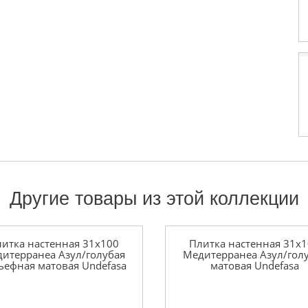
Другие товары из этой коллекции
итка настенная 31x100
Плитка настенная 31x
итерранеа Азул/голубая
Медитерранеа Азул/гол
ьефная матовая Undefasa
матовая Undefasa