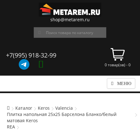
shop@metarem.ru
+7(995) 918-32-99
0 товар(ов) - 0
МЕНЮ
Каталог
Keros
Valencia
Плитка напольная 25x25 Барселона Бланко/белый
матовая Keros
REA