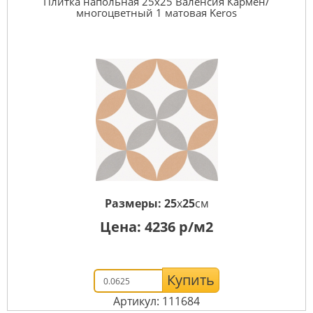
Плитка напольная 25x25 Валенсия Кармен/
многоцветный 1 матовая Keros
Размеры:
25
x
25
см
Цена:
4236
р/м2
Купить
Артикул: 111684