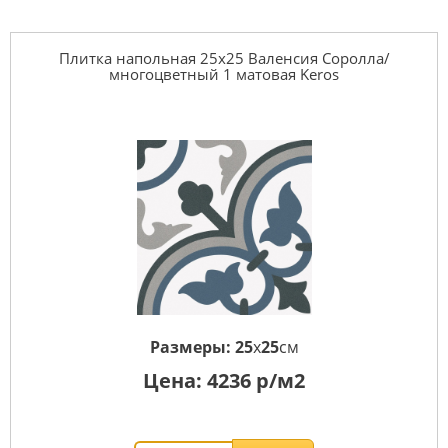
Плитка напольная 25x25 Валенсия Соролла/
многоцветный 1 матовая Keros
Размеры:
25
x
25
см
Цена:
4236
р/м2