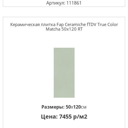
Артикул: 111861
Керамическая плитка Fap Ceramiche fTDV True Color
Matcha 50x120 RT
Размеры:
50
x
120
см
Цена:
7455
р/м2