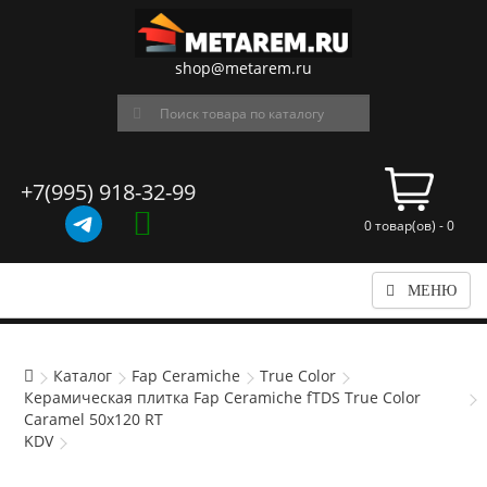
shop@metarem.ru
+7(995) 918-32-99
0 товар(ов) - 0
МЕНЮ
Каталог
Fap Ceramiche
True Color
Керамическая плитка Fap Ceramiche fTDS True Color
Caramel 50x120 RT
KDV