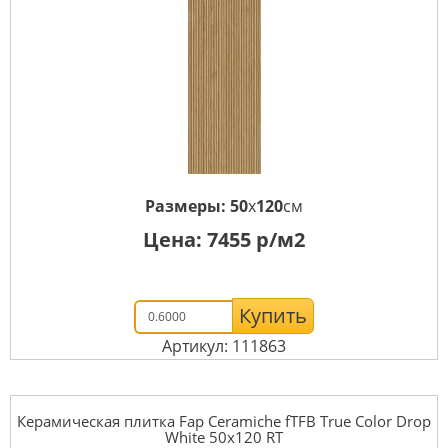
Размеры:
50
x
120
см
Цена:
7455
р/м2
Купить
Артикул: 111863
Керамическая плитка Fap Ceramiche fTFB True Color Drop
White 50x120 RT