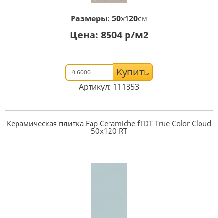
Размеры:
50
x
120
см
Цена:
8504
р/м2
Купить
Артикул: 111853
Керамическая плитка Fap Ceramiche fTDT True Color Cloud
50x120 RT