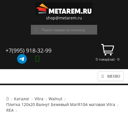
shop@metarem.ru
+7(995) 918-32-99
0 товар(ов) - 0
МЕНЮ
Каталог
Vitra
Walnut
Плитка 120x20 Валнут Бежевый МатR10A матовая Vitra
REA