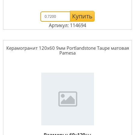
Купить
Артикул: 114694
Керамогранит 120x60 9мм Portlandstone Taupe матовая
Pamesa
Размеры:
60
x
120
см