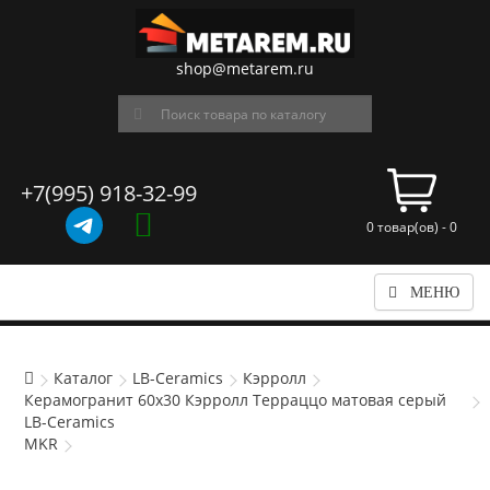
shop@metarem.ru
+7(995) 918-32-99
0 товар(ов) - 0
МЕНЮ
Каталог
LB-Ceramics
Кэрролл
Керамогранит 60x30 Кэрролл Терраццо матовая серый
LB-Ceramics
MKR