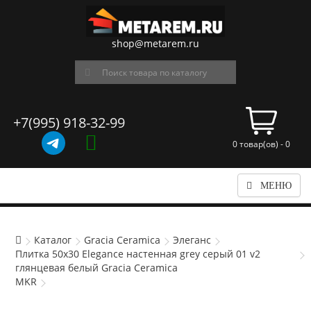
shop@metarem.ru
+7(995) 918-32-99
0 товар(ов) - 0
МЕНЮ
Каталог
Gracia Ceramica
Элеганс
Плитка 50x30 Elegance настенная grey серый 01 v2
глянцевая белый Gracia Ceramica
MKR