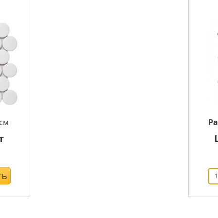
см
Р
т
ть