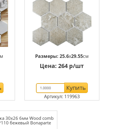
см
Размеры:
25.6
x
29.55
см
Цена:
264
р/шт
ь
Купить
Артикул: 119963
ка 30x26 6мм Wood comb
*110 бежевый Bonaparte