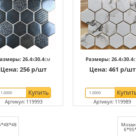
азмеры:
26.4
x
30.4
см
Размеры:
26.4
x
30.4
Цена:
256
р/шт
Цена:
461
р/шт
Купить
Купит
Артикул: 119993
Артикул: 119989
6*48*48
Мозаи
6*95