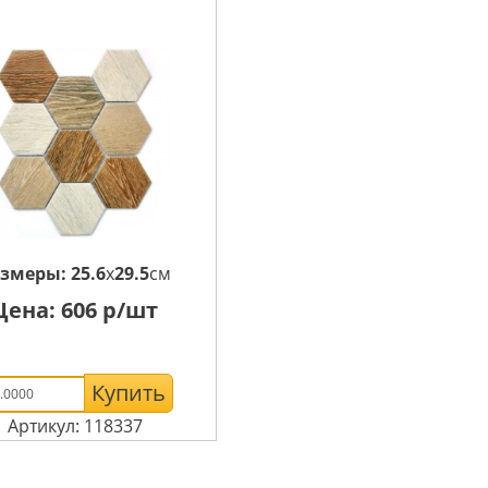
азмеры:
25.6
x
29.5
см
Цена:
606
р/шт
Купить
Артикул: 118337