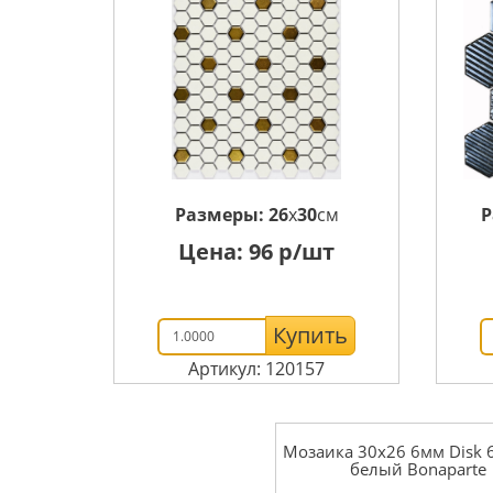
Размеры:
26
x
30
см
Р
Цена:
96
р/шт
Купить
Артикул: 120157
Мозаика 30x26 6мм Disk 
белый Bonaparte