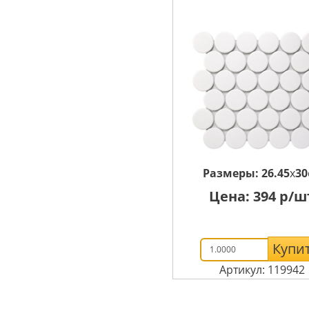
Размеры:
26.45
x
30
Цена:
394
р/ш
Купи
Артикул: 119942