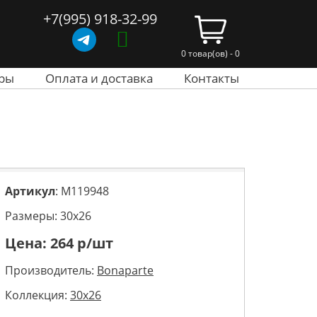
+7(995) 918-32-99
0 товар(ов) - 0
ры
Оплата и доставка
Контакты
Артикул
: M119948
Размеры: 30х26
Цена:
264
р/шт
Производитель:
Bonaparte
Коллекция:
30x26