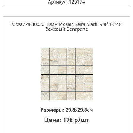
Артикул: 120174
Мозаика 30x30 10мм Mosaic Beira Marfil 9.8*48*48
бежевый Bonaparte
Размеры:
29.8
x
29.8
см
Цена:
178
р/шт