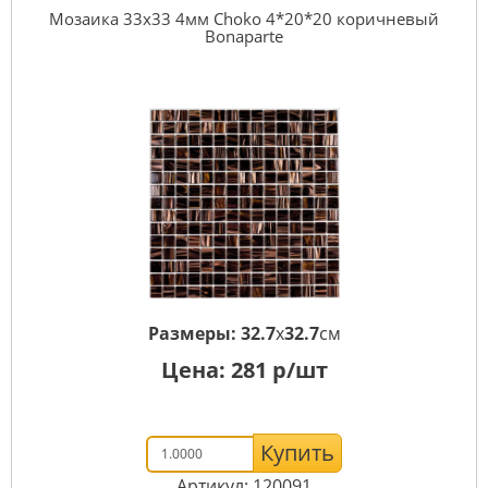
Мозаика 33x33 4мм Choko 4*20*20 коричневый
Bonaparte
Размеры:
32.7
x
32.7
см
Цена:
281
р/шт
Купить
Артикул: 120091