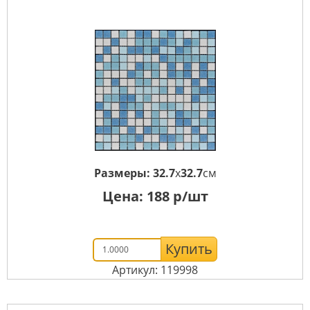
Размеры:
32.7
x
32.7
см
Цена:
188
р/шт
Купить
Артикул: 119998