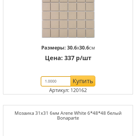
Размеры:
30.6
x
30.6
см
Цена:
337
р/шт
Купить
Артикул: 120162
Мозаика 31x31 6мм Arene White 6*48*48 белый
Bonaparte