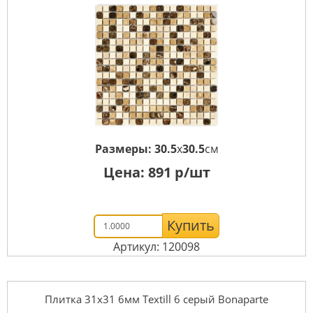
Размеры:
30.5
x
30.5
см
Цена:
891
р/шт
Купить
Артикул: 120098
Плитка 31x31 6мм Textill 6 серый Bonaparte