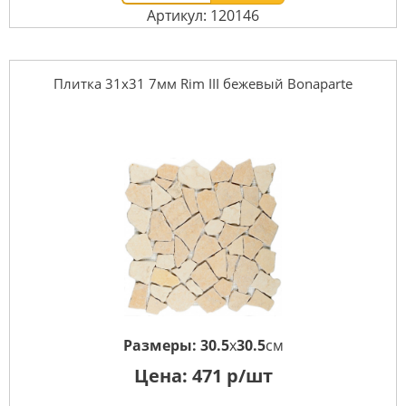
Артикул: 120146
Плитка 31x31 7мм Rim III бежевый Bonaparte
Размеры:
30.5
x
30.5
см
Цена:
471
р/шт