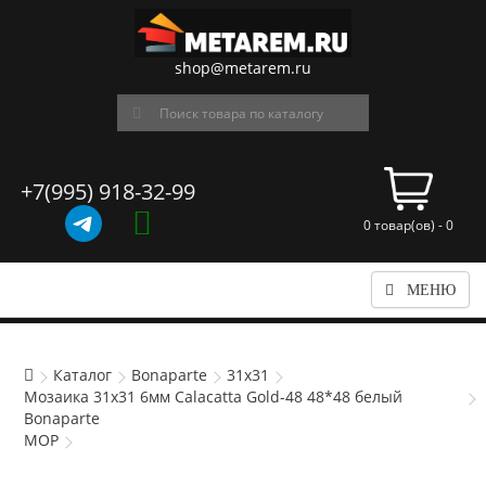
shop@metarem.ru
+7(995) 918-32-99
0 товар(ов) - 0
МЕНЮ
Каталог
Bonaparte
31x31
Мозаика 31x31 6мм Calacatta Gold-48 48*48 белый
Bonaparte
MOP