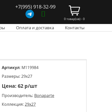
+7(995) 918-32-99
0 товар(ов) - 0
ры
Оплата и доставка
Контакты
Артикул
: M119984
Размеры: 29х27
Цена:
62
р/шт
Производитель:
Bonaparte
Коллекция:
29x27