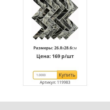
Размеры:
26.8
x
28.6
см
Цена:
169
р/шт
Купить
Артикул: 119983