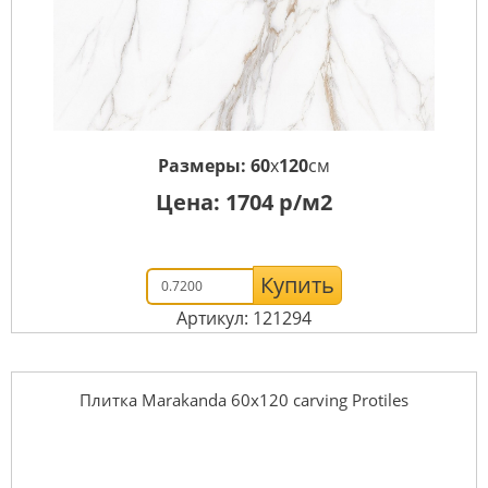
Размеры:
60
x
120
см
Цена:
1704
р/м2
Купить
Артикул: 121294
Плитка Marakanda 60х120 carving Protiles