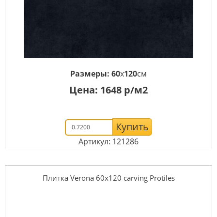
Размеры:
60
x
120
см
Цена:
1648
р/м2
Купить
Артикул: 121286
Плитка Verona 60х120 carving Protiles