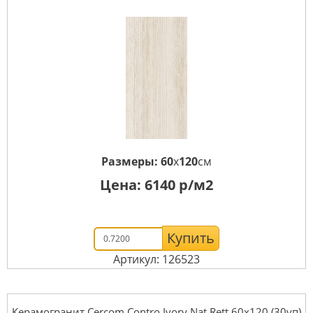
Размеры:
60
x
120
см
Цена:
6140
р/м2
Купить
Артикул: 126523
Керамогранит Cercom Contro Ivory Nat Rett 60х120 (30уп)