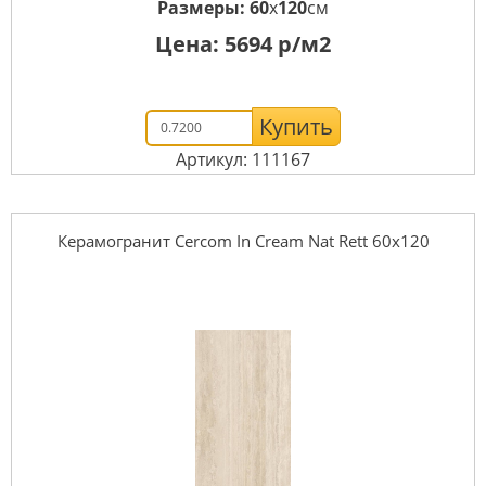
Размеры:
60
x
120
см
Цена:
5694
р/м2
Купить
Артикул: 111167
Керамогранит Cercom In Cream Nat Rett 60х120