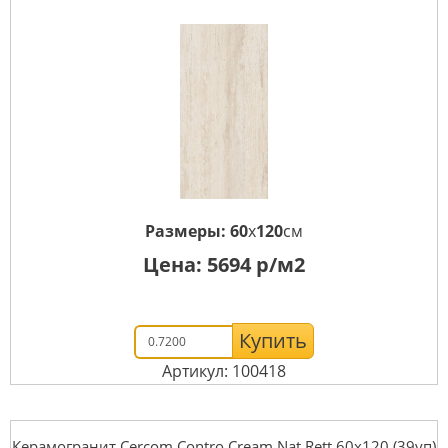
Размеры:
60
x
120
см
Цена:
5694
р/м2
Купить
Артикул: 100418
Керамогранит Cercom Contro Cream Nat Rett 60х120 (39уп)