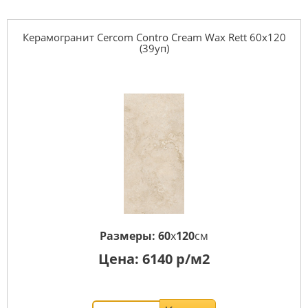
Керамогранит Cercom Contro Cream Wax Rett 60х120
(39уп)
Размеры:
60
x
120
см
Цена:
6140
р/м2