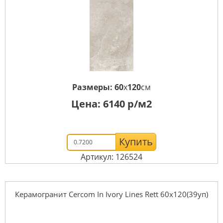
Размеры:
60
x
120
см
Цена:
6140
р/м2
Купить
Артикул: 126524
Керамогранит Cercom In Ivory Lines Rett 60х120(39уп)