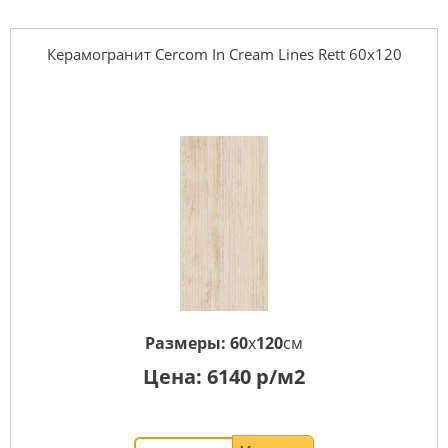
Керамогранит Cercom In Cream Lines Rett 60х120
Размеры:
60
x
120
см
Цена:
6140
р/м2