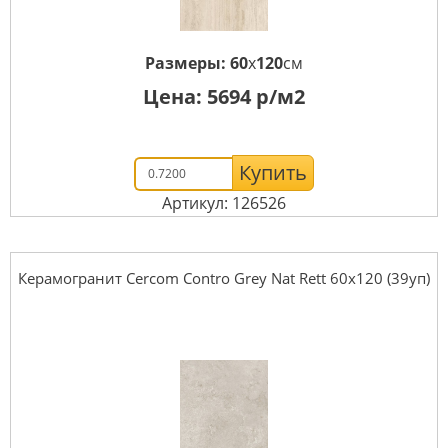
Размеры:
60
x
120
см
Цена:
5694
р/м2
Купить
Артикул: 126526
Керамогранит Cercom Contro Grey Nat Rett 60х120 (39уп)