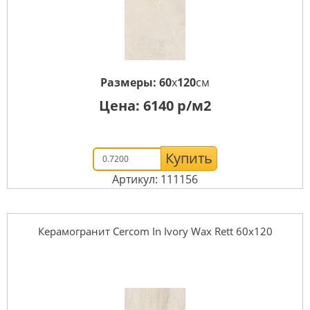
Размеры:
60
x
120
см
Цена:
6140
р/м2
Купить
Артикул: 111156
Керамогранит Cercom In Ivory Wax Rett 60х120