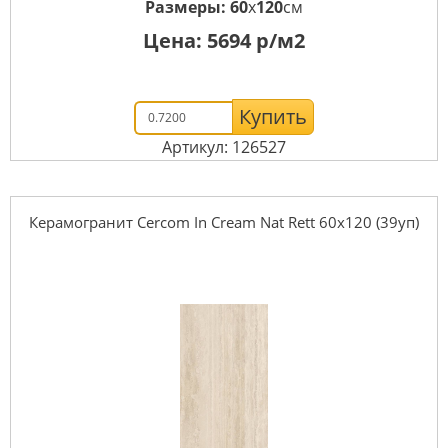
Размеры:
60
x
120
см
Цена:
5694
р/м2
Купить
Артикул: 126527
Керамогранит Cercom In Cream Nat Rett 60х120 (39уп)