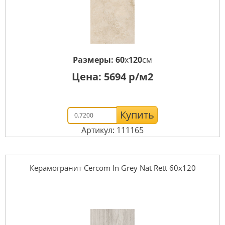
Размеры:
60
x
120
см
Цена:
5694
р/м2
Купить
Артикул: 111165
Керамогранит Cercom In Grey Nat Rett 60х120