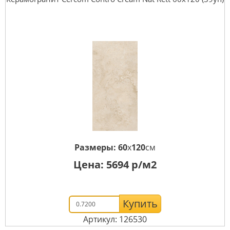
Размеры:
60
x
120
см
Цена:
5694
р/м2
Купить
Артикул: 126530