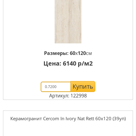
Размеры:
60
x
120
см
Цена:
6140
р/м2
Купить
Артикул: 122998
Керамогранит Cercom In Ivory Nat Rett 60х120 (39уп)