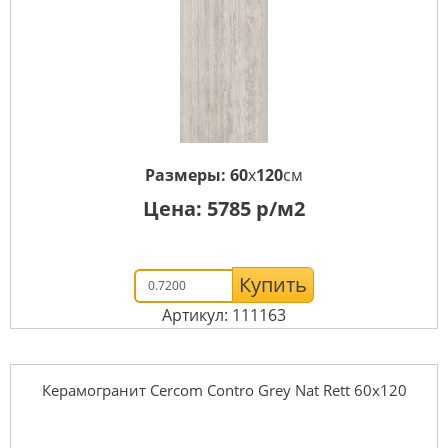
Размеры:
60
x
120
см
Цена:
5785
р/м2
Купить
Артикул: 111163
Керамогранит Cercom Contro Grey Nat Rett 60х120