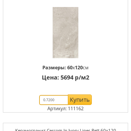
Размеры:
60
x
120
см
Цена:
5694
р/м2
Купить
Артикул: 111162
Керамогранит Cercom In Ivory Lines Rett 60х120