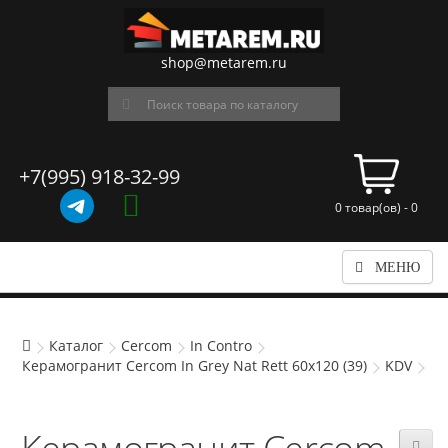
shop@metarem.ru
+7(995) 918-32-99
0 товар(ов) - 0
МЕНЮ
Каталог
Cercom
In Contro
Керамогранит Cercom In Grey Nat Rett 60х120 (39)
KDV