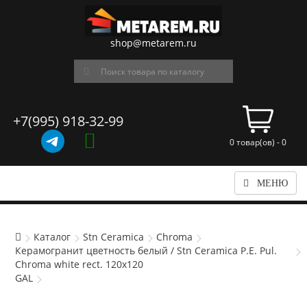
shop@metarem.ru
+7(995) 918-32-99
0 товар(ов) - 0
МЕНЮ
Каталог
Stn Ceramica
Chroma
Керамогранит цветность белый / Stn Ceramica P.E. Pul.
Chroma white rect. 120x120
GAL