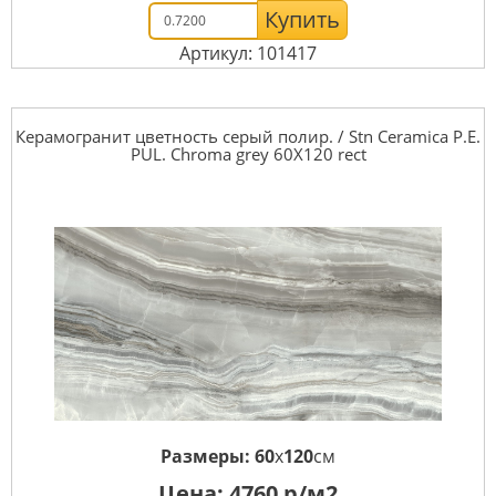
Купить
Артикул: 101417
Керамогранит цветность серый полир. / Stn Ceramica P.E.
PUL. Chroma grey 60X120 rect
Размеры:
60
x
120
см
Цена:
4760
р/м2