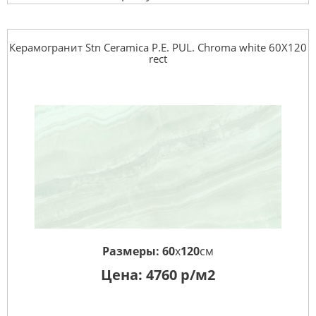
Керамогранит Stn Ceramica P.E. PUL. Chroma white 60X120
rect
Размеры:
60
x
120
см
Цена:
4760
р/м2