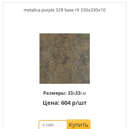
metalica purple 328 base r9 330x330x10
Размеры:
33
x
33
см
Цена:
604
р/шт
Купить