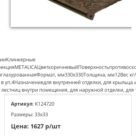
цииКлинкерные
лекцияMETALICAЦветкоричневыйПоверхностьпротивоск
глазурованнаяФормат, мм330x330Толщина, мм12Вес кг/
. в уп.4Назначениедля внутренней отделки, для крыльца 
я лестниц внутри помещения, для наружной отделки, для 
Артикул
: K124720
Размеры: 33х33
Цена:
1627
р/шт