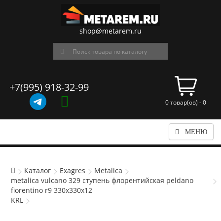
shop@metarem.ru
+7(995) 918-32-99
0 товар(ов) - 0
МЕНЮ
Каталог
Exagres
Metalica
metalica vulcano 329 ступень флорентийская peldano
fiorentino r9 330x330x12
KRL