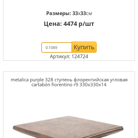
Размеры:
33
x
33
см
Цена:
4474
р/шт
Купить
Артикул: 124724
metalica purple 328 ступень флорентийская угловая
cartabón fiorentino r9 330x330x14