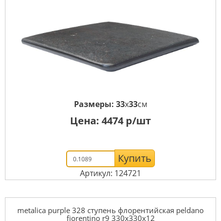
Размеры:
33
x
33
см
Цена:
4474
р/шт
Купить
Артикул: 124721
metalica purple 328 ступень флорентийская peldano
fiorentino r9 330x330x12