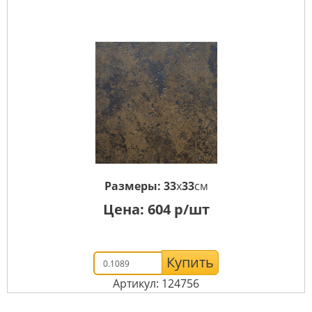
Размеры:
33
x
33
см
Цена:
604
р/шт
Купить
Артикул: 124756