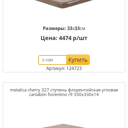
Размеры:
33
x
33
см
Цена:
4474
р/шт
Купить
Артикул: 124723
metalica cherry 327 ступень флорентийская угловая
cartabón fiorentino r9 330x330x14