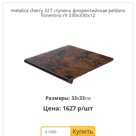
metalica cherry 327 ступень флорентийская peldano
fiorentino r9 330x330x12
Размеры:
33
x
33
см
Цена:
1627
р/шт
Купить