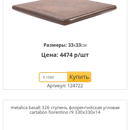
Размеры:
33
x
33
см
Цена:
4474
р/шт
Купить
Артикул: 124722
metalica basalt 326 ступень флорентийская угловая
cartabón fiorentino r9 330x330x14