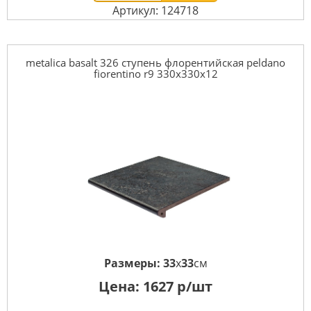
Артикул: 124718
metalica basalt 326 ступень флорентийская peldano
fiorentino r9 330x330x12
Размеры:
33
x
33
см
Цена:
1627
р/шт