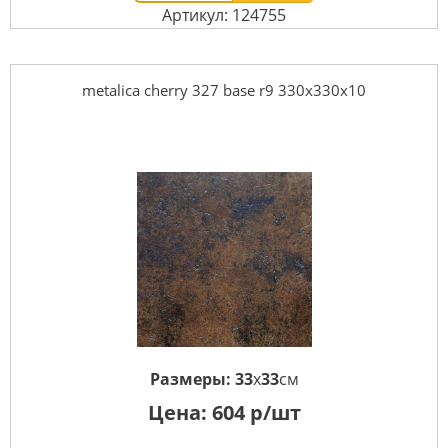
Артикул: 124755
metalica cherry 327 base r9 330x330x10
Размеры:
33
x
33
см
Цена:
604
р/шт