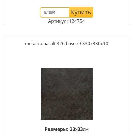
Купить
Артикул: 124754
metalica basalt 326 base r9 330x330x10
Размеры:
33
x
33
см