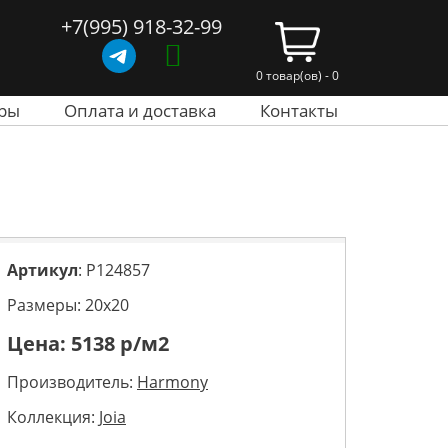
+7(995) 918-32-99
0 товар(ов) - 0
ры
Оплата и доставка
Контакты
Артикул
: P124857
Размеры: 20х20
Цена:
5138
р/м2
Производитель:
Harmony
Коллекция:
Joia