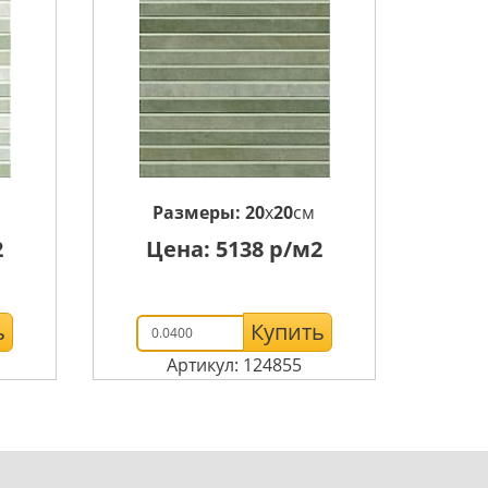
Размеры:
20
x
20
см
2
Цена:
5138
р/м2
ь
Купить
Артикул: 124855