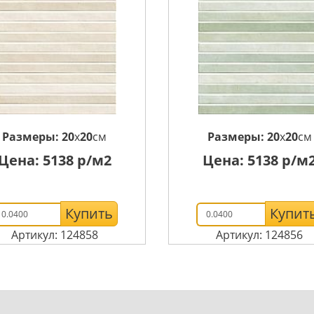
Размеры:
20
x
20
см
Размеры:
20
x
20
см
Цена:
5138
р/м2
Цена:
5138
р/м
Купить
Купит
Артикул: 124858
Артикул: 124856