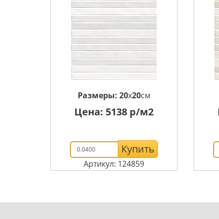
Размеры:
20
x
20
см
Цена:
5138
р/м2
Купить
Артикул: 124859