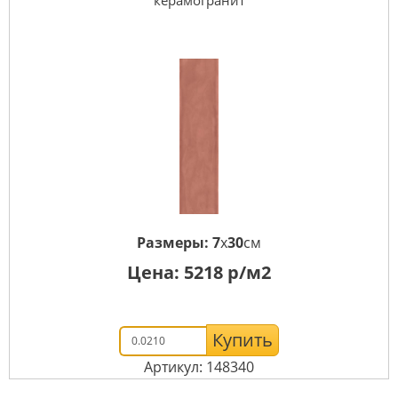
Размеры:
7
x
30
см
Цена:
5218
р/м2
Купить
Артикул: 148340