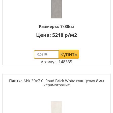
Размеры:
7
x
30
см
Цена:
5218
р/м2
Купить
Артикул: 148335
Плитка Abk 30x7 C. Road Brick White глянцевая 8мм
керамогранит