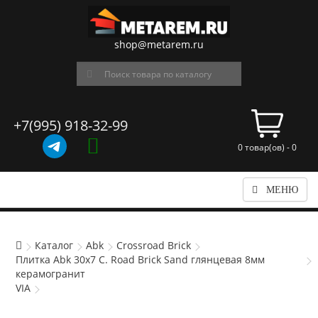
shop@metarem.ru
+7(995) 918-32-99
0 товар(ов) - 0
МЕНЮ
Каталог
Abk
Crossroad Brick
Плитка Abk 30x7 C. Road Brick Sand глянцевая 8мм
керамогранит
VIA