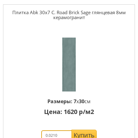
Плитка Abk 30x7 C. Road Brick Sage глянцевая 8мм
керамогранит
Размеры:
7
x
30
см
Цена:
1620
р/м2
Купить