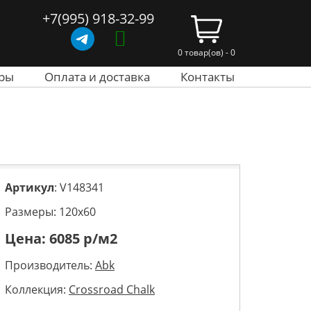
+7(995) 918-32-99
0 товар(ов) - 0
ры
Оплата и доставка
Контакты
Артикул
: V148341
Размеры: 120х60
Цена:
6085
р/м2
Производитель:
Abk
Коллекция:
Crossroad Chalk