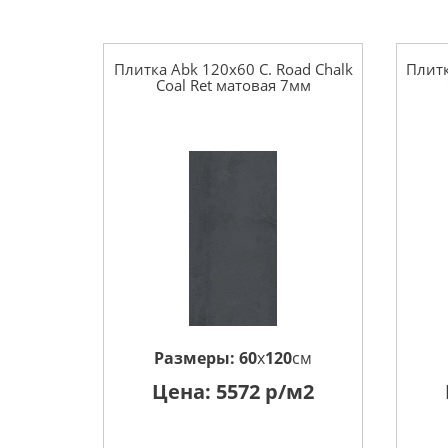
Плитка Abk 120x60 C. Road Chalk
Плитк
Coal Ret матовая 7мм
Размеры:
60
x
120
см
Цена:
5572
р/м2