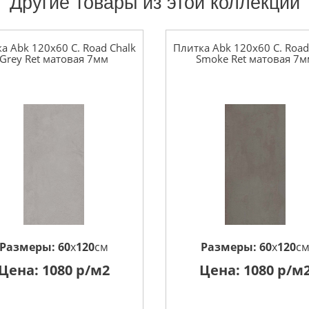
Другие товары из этой коллекции
а Abk 120x60 C. Road Chalk
Плитка Abk 120x60 C. Road
Grey Ret матовая 7мм
Smoke Ret матовая 7
Размеры:
60
x
120
см
Размеры:
60
x
120
с
Цена:
1080
р/м2
Цена:
1080
р/м