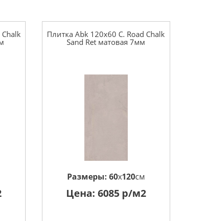
 Chalk
Плитка Abk 120x60 C. Road Chalk
мм
Sand Ret матовая 7мм
м
Размеры:
60
x
120
см
2
Цена:
6085
р/м2