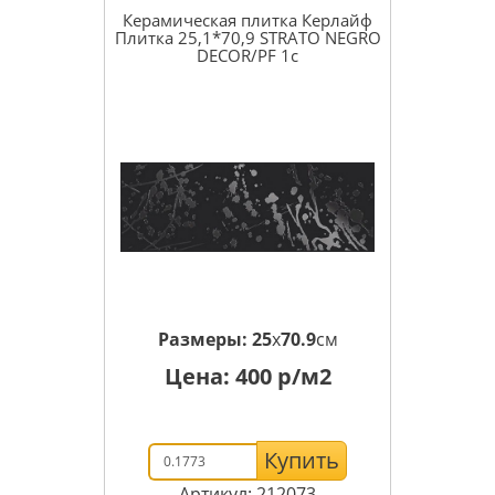
Керамическая плитка Керлайф
Плитка 25,1*70,9 STRATO NEGRO
DECOR/PF 1c
Размеры:
25
x
70.9
см
Цена:
400
р/м2
Купить
Артикул: 212073