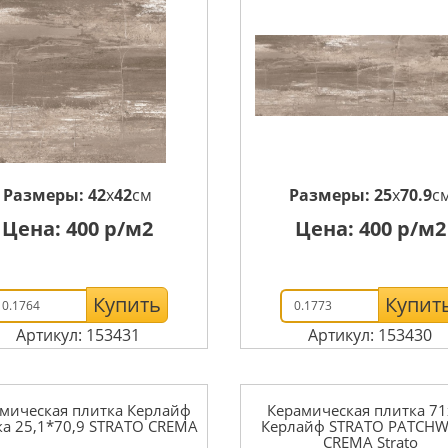
Размеры:
42
x
42
см
Размеры:
25
x
70.9
с
Цена:
400
р/м2
Цена:
400
р/м2
Купить
Купит
Артикул: 153431
Артикул: 153430
мическая плитка Керлайф
Керамическая плитка 7
а 25,1*70,9 STRATO CREMA
Керлайф STRATO PATCH
CREMA Strato