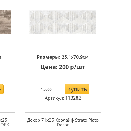
м
Размеры:
25.1
x
70.9
см
Цена:
200
р/шт
ь
Купить
Артикул: 113282
1x25
Декор 71x25 Керлайф Strato Plato
WORK
Decor