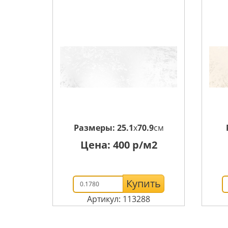
Размеры:
25.1
x
70.9
см
Цена:
400
р/м2
Купить
Артикул: 113288