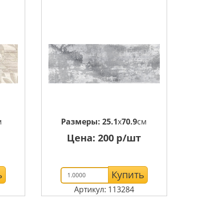
м
Размеры:
25.1
x
70.9
см
Цена:
200
р/шт
ь
Купить
Артикул: 113284