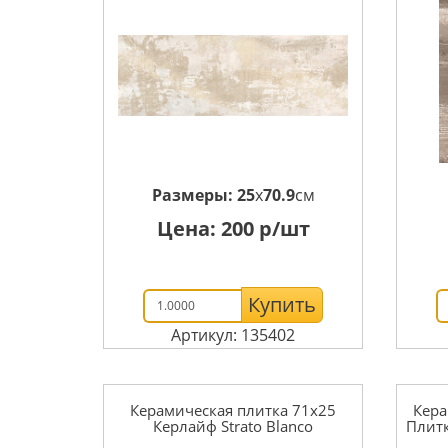
Размеры:
25
x
70.9
см
Цена:
200
р/шт
Купить
Артикул: 135402
Керамическая плитка 71x25
Кера
Керлайф Strato Blanco
Плитк