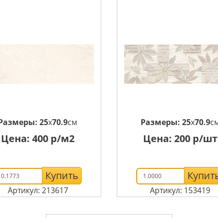
Размеры:
25
x
70.9
см
Размеры:
25
x
70.9
с
Цена:
400
р/м2
Цена:
200
р/шт
Купить
Купит
Артикул: 213617
Артикул: 153419