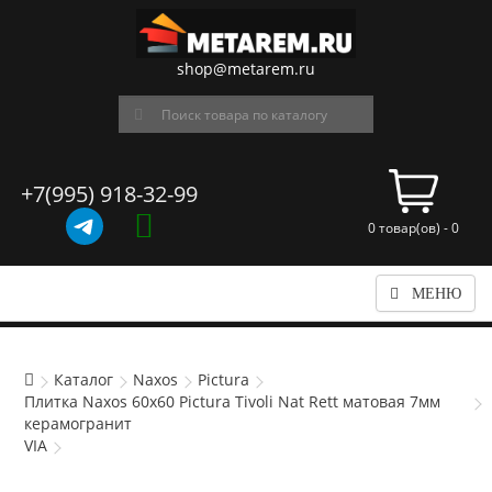
shop@metarem.ru
+7(995) 918-32-99
0 товар(ов) - 0
МЕНЮ
Каталог
Naxos
Pictura
Плитка Naxos 60x60 Pictura Tivoli Nat Rett матовая 7мм
керамогранит
VIA