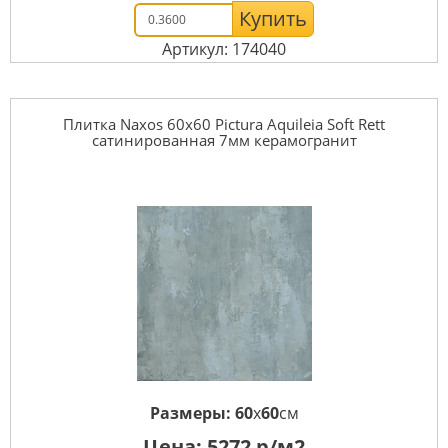
Купить
Артикул: 174040
Плитка Naxos 60x60 Pictura Aquileia Soft Rett
сатинированная 7мм керамогранит
Размеры:
60
x
60
см
Цена:
5272
р/м2