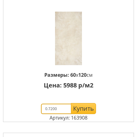
Размеры:
60
x
120
см
Цена:
5988
р/м2
Купить
Артикул: 163908