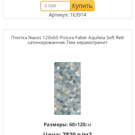
Купить
Артикул: 163914
Плитка Naxos 120x60 Pictura Faber Aquileia Soft Rett
сатинированная 7мм керамогранит
Размеры:
60
x
120
см
Цена:
7820
р/м2