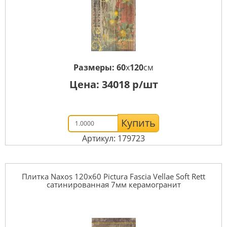
Размеры:
60
x
120
см
Цена:
34018
р/шт
Купить
Артикул: 179723
Плитка Naxos 120x60 Pictura Fascia Vellaе Soft Rett
сатинированная 7мм керамогранит