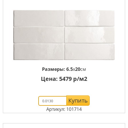
Размеры:
6.5
x
20
см
Цена:
5479
р/м2
Купить
Артикул: 101714