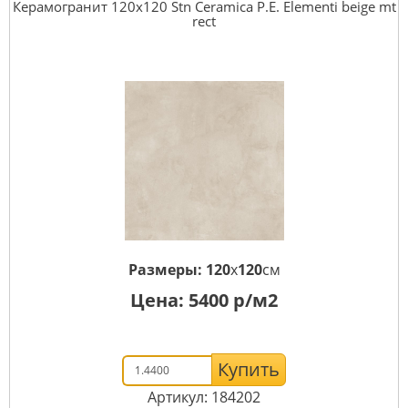
Керамогранит 120x120 Stn Ceramica P.E. Elementi beige mt
rect
Размеры:
120
x
120
см
Цена:
5400
р/м2
Купить
Артикул: 184202