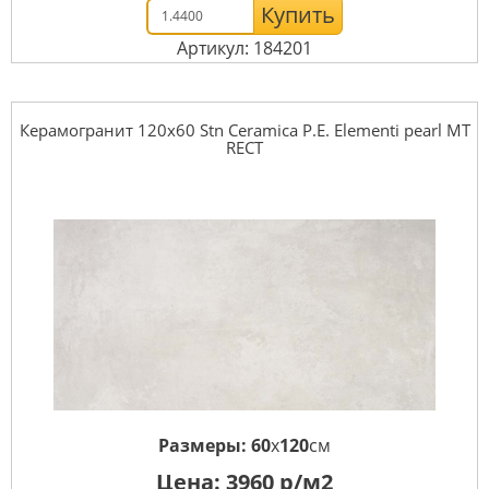
Купить
Артикул: 184201
Керамогранит 120x60 Stn Ceramica P.E. Elementi pearl MT
RECT
Размеры:
60
x
120
см
Цена:
3960
р/м2