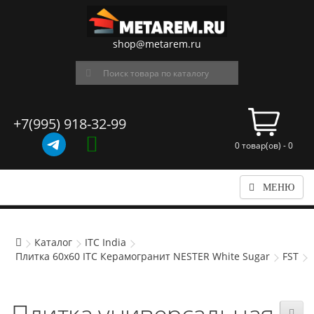
shop@metarem.ru
+7(995) 918-32-99
0 товар(ов) - 0
МЕНЮ
Каталог
ITC India
Плитка 60x60 ITC Керамогранит NESTER White Sugar
FST