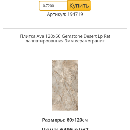
Купить
Артикул: 194719
Плитка Ava 120x60 Gemstone Desert Lp Ret
лаппатированная 9мм керамогранит
Размеры:
60
x
120
см
Цена:
6496
р/м2