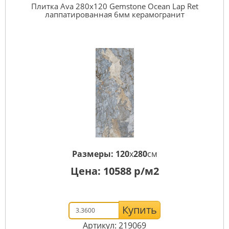
Плитка Ava 280x120 Gemstone Ocean Lap Ret
лаппатированная 6мм керамогранит
Размеры:
120
x
280
см
Цена:
10588
р/м2
Купить
Артикул: 219069