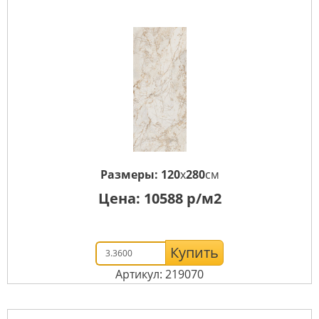
Размеры:
120
x
280
см
Цена:
10588
р/м2
Купить
Артикул: 219070