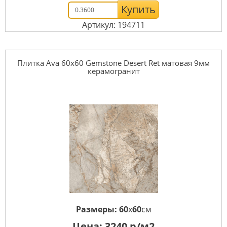
Купить
Артикул: 194711
Плитка Ava 60x60 Gemstone Desert Ret матовая 9мм
керамогранит
Размеры:
60
x
60
см
Цена:
3240
р/м2