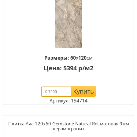
Размеры:
60
x
120
см
Цена:
5394
р/м2
Купить
Артикул: 194714
Плитка Ava 120x60 Gemstone Natural Ret матовая 9мм
керамогранит