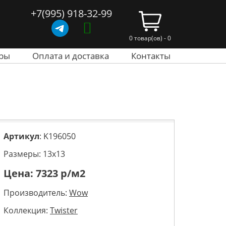
+7(995) 918-32-99
0 товар(ов) - 0
ры
Оплата и доставка
Контакты
Артикул
: K196050
Размеры: 13х13
Цена:
7323
р/м2
Производитель:
Wow
Коллекция:
Twister