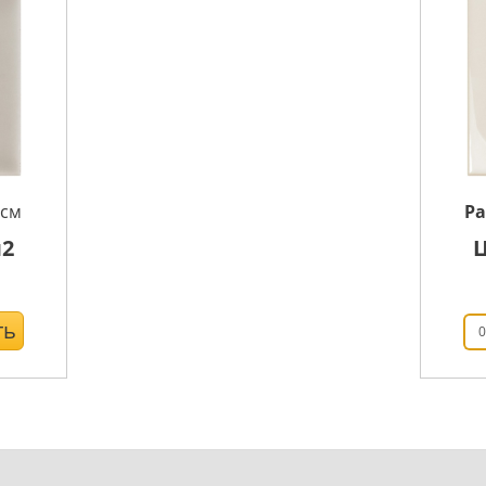
см
Р
2
ть