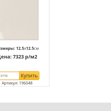
азмеры:
12.5
x
12.5
см
Цена:
7323
р/м2
Купить
Артикул: 196048