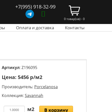
+7(995) 918-32-99
0 товар(ов) - 0
ры
Оплата и доставка
Контакты
Артикул
: Z196095
Цена:
5456
р/м2
Производитель:
Porcelanosa
Коллекция:
Savannah
В корзину