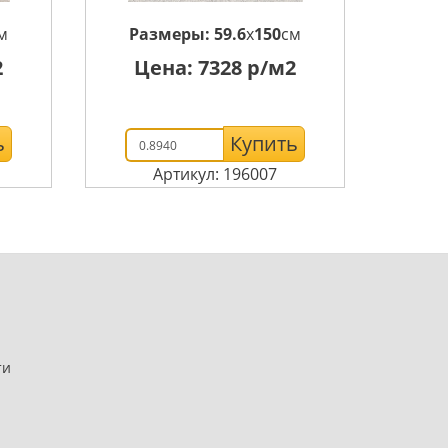
м
Размеры:
59.6
x
150
см
2
Цена:
7328
р/м2
ь
Купить
Артикул: 196007
ти