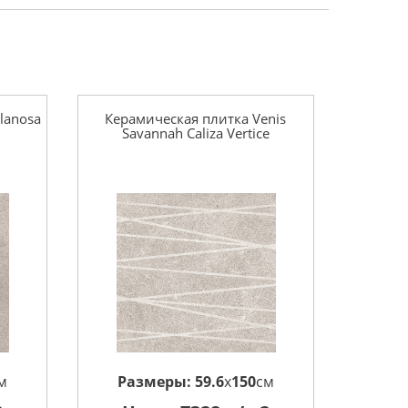
lanosa
Керамическая плитка Venis
Savannah Caliza Vertice
м
Размеры:
59.6
x
150
см