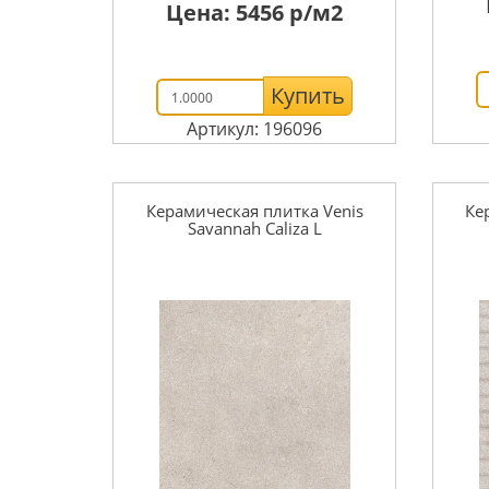
Цена:
5456
р/м2
Купить
Артикул: 196096
Керамическая плитка Venis
Ке
Savannah Caliza L