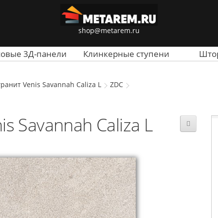
shop@metarem.ru
совые 3Д-панели
Клинкерные ступени
Што
ранит Venis Savannah Caliza L
ZDC
s Savannah Caliza L