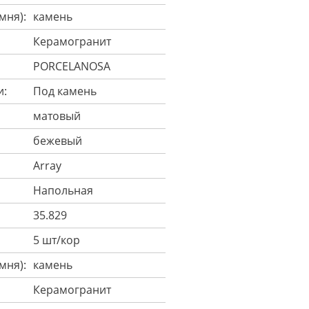
мня):
камень
Керамогранит
PORCELANOSA
и:
Под камень
матовый
бежевый
Array
Напольная
35.829
5 шт/кор
мня):
камень
Керамогранит