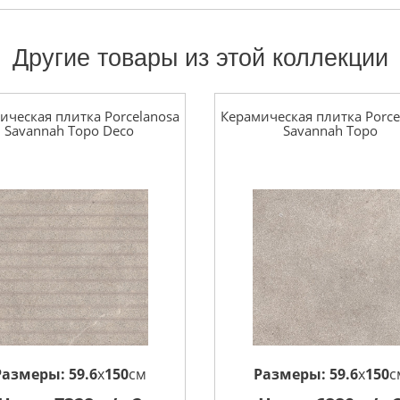
Другие товары из этой коллекции
ическая плитка Porcelanosa
Керамическая плитка Porce
Savannah Topo Deco
Savannah Topo
Размеры:
59.6
x
150
см
Размеры:
59.6
x
150
с