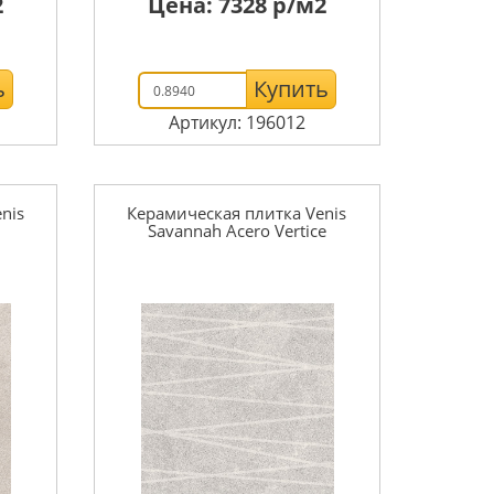
2
Цена:
7328
р/м2
ь
Купить
Артикул: 196012
nis
Керамическая плитка Venis
Savannah Acero Vertice