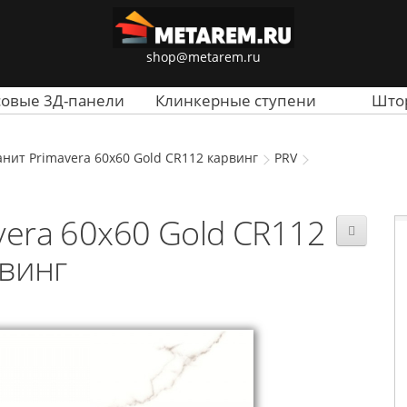
shop@metarem.ru
совые 3Д-панели
Клинкерные ступени
Што
нит Primavera 60x60 Gold CR112 карвинг
PRV
era 60x60 Gold CR112
винг