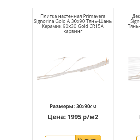
Плитка настенная Primavera
Дек
Signorina Gold A 30x90 Тянь-Шань
Sign
Керамик 90x30 Gold CR15A
Тянь
карвинг
Размеры:
30
x
90
см
Цена:
1995
р/м2