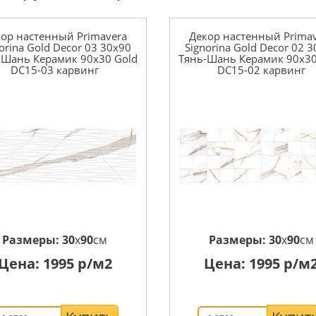
ор настенный Primavera
Декор настенный Prima
orina Gold Decor 03 30x90
Signorina Gold Decor 02 
-Шань Керамик 90x30 Gold
Тянь-Шань Керамик 90x30
DC15-03 карвинг
DC15-02 карвинг
Размеры:
30
x
90
см
Размеры:
30
x
90
см
Цена:
1995
р/м2
Цена:
1995
р/м