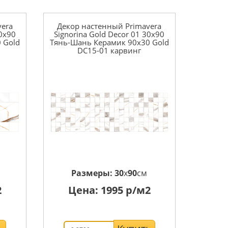
vera
Декор настенный Primavera
30x90
Signorina Gold Decor 01 30x90
 Gold
Тянь-Шань Керамик 90x30 Gold
DC15-01 карвинг
Размеры:
30
x
90
см
2
Цена:
1995
р/м2