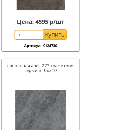
Цена:
4595
р/шт
Купить
Артикул: K124730
напольная abell 273 графитово-
серый 310x310