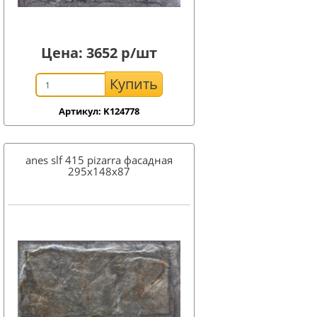
Цена:
3652
р/шт
Купить
Артикул: K124778
anes slf 415 pizarra фасадная
295x148х87