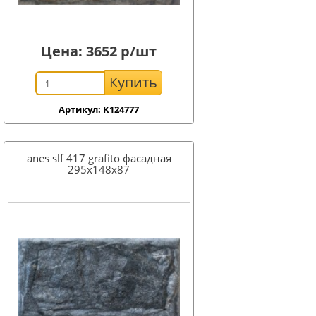
Цена:
3652
р/шт
Купить
Артикул: K124777
anes slf 417 grafito фасадная
295x148х87