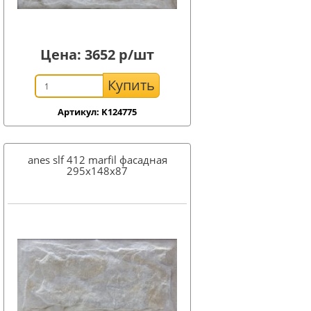
Цена:
3652
р/шт
Купить
Артикул: K124775
anes slf 412 marfil фасадная
295x148х87