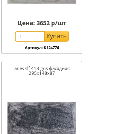
Цена:
3652
р/шт
Купить
Артикул: K124776
anes slf 413 gris фасадная
295x148х87