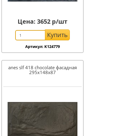
Цена:
3652
р/шт
Купить
Артикул: K124779
anes slf 418 chocolate фасадная
295x148х87