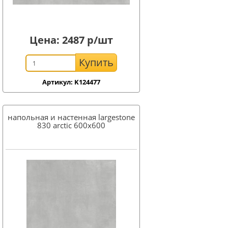
Цена:
2487
р/шт
Купить
Артикул: K124477
напольная и настенная largestone
830 arctic 600x600