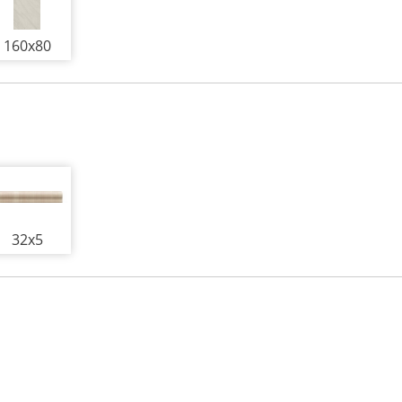
160x80
32x5