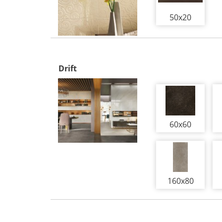
50x20
Drift
60x60
160x80