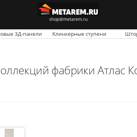
shop@metarem.ru
совые 3Д-панели
Клинкерные ступени
Што
коллекций фабрики Атлас К