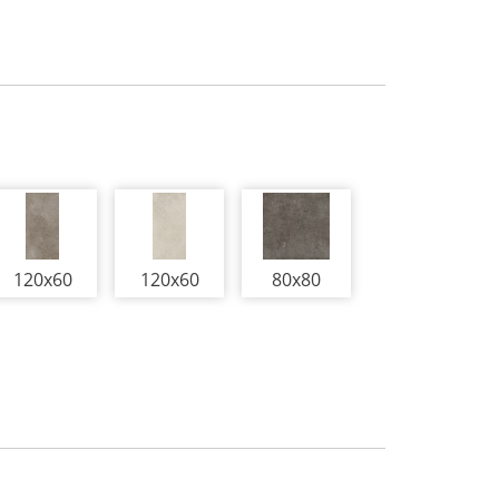
120x60
120x60
80x80