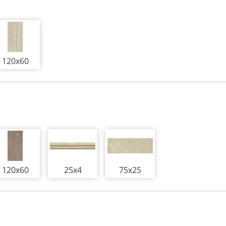
120x60
120x60
25x4
75x25