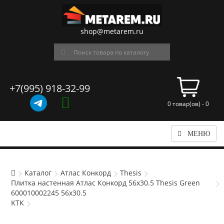
shop@metarem.ru
+7(995) 918-32-99
0 товар(ов) - 0
МЕНЮ
Каталог
Атлас Конкорд
Thesis
Плитка настенная Атлас Конкорд 56x30.5 Thesis Green
600010002245 56x30.5
KTK