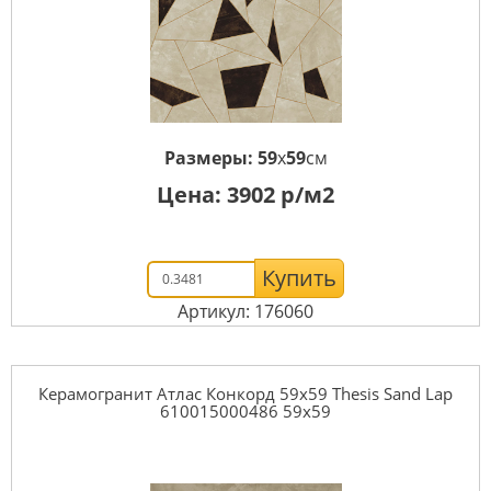
Размеры:
59
x
59
см
Цена:
3902
р/м2
Купить
Артикул: 176060
Керамогранит Атлас Конкорд 59x59 Thesis Sand Lap
610015000486 59x59