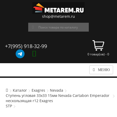
shop@metarem.ru
+7(995) 918-32-99
0 товар(ов) - 0
МЕНЮ
Каталог
Exagres
Nevada
Ступень угловая 33x33 15мм Nevada Cartabon Emperador
нескользящая r12 Exagres
STP