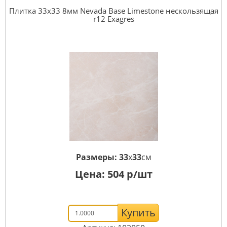
Плитка 33x33 8мм Nevada Base Limestone нескользящая
r12 Exagres
Размеры:
33
x
33
см
Цена:
504
р/шт
Купить