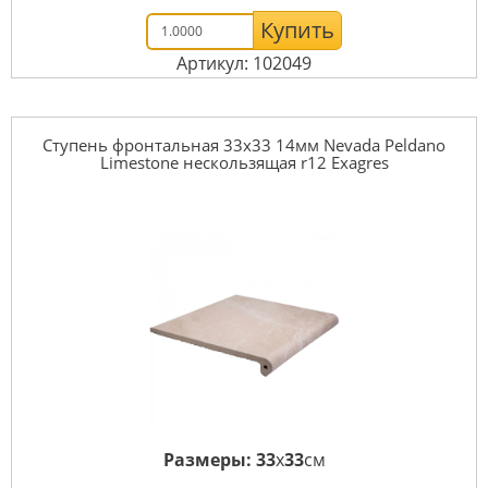
Купить
Артикул: 102049
Ступень фронтальная 33x33 14мм Nevada Peldano
Limestone нескользящая r12 Exagres
Размеры:
33
x
33
см