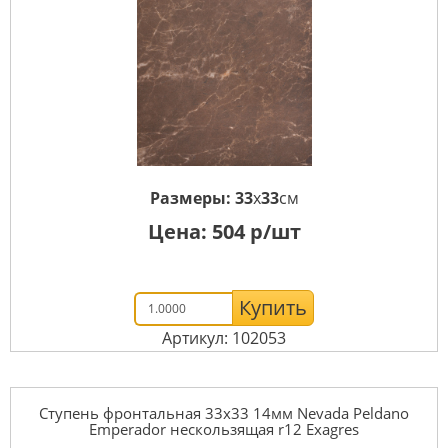
Размеры:
33
x
33
см
Цена:
504
р/шт
Купить
Артикул: 102053
Ступень фронтальная 33x33 14мм Nevada Peldano
Emperador нескользящая r12 Exagres