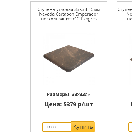
Ступень угловая 33x33 15мм
Ступе
Nevada Cartabon Emperador
Ne
нескользящая r12 Exagres
не
Размеры:
33
x
33
см
Цена:
5379
р/шт
Купить