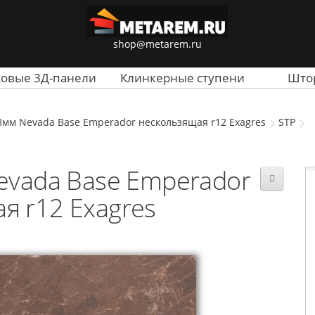
shop@metarem.ru
совые 3Д-панели
Клинкерные ступени
Што
8мм Nevada Base Emperador нескользящая r12 Exagres
STP
evada Base Emperador
я r12 Exagres