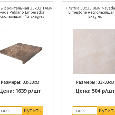
нь фронтальная 33x33 14мм
Плитка 33x33 8мм Nevada
vada Peldano Emperador
Limestone нескользящая
скользящая r12 Exagres
Exagres
Размеры:
33
x
33
см
Размеры:
33
x
33
см
Цена:
1639
р/шт
Цена:
504
р/шт
Купить
Купит