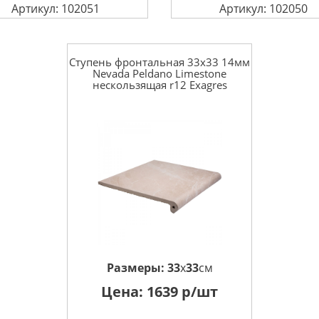
Артикул: 102051
Артикул: 102050
Ступень фронтальная 33x33 14мм
Nevada Peldano Limestone
нескользящая r12 Exagres
Размеры:
33
x
33
см
Цена:
1639
р/шт