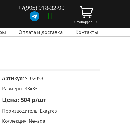
+7(995) 918-32-99
0 товар(ов) - 0
ры
Оплата и доставка
Контакты
Артикул
: S102053
Размеры: 33х33
Цена:
504
р/шт
Производитель:
Exagres
Коллекция:
Nevada