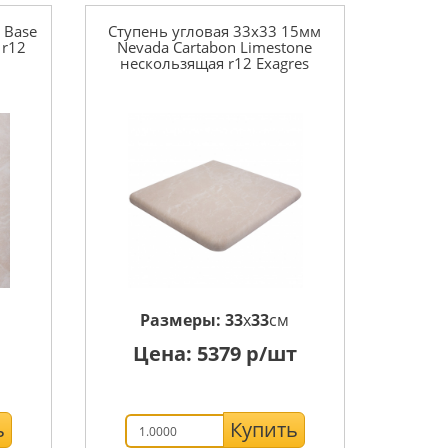
 Base
Ступень угловая 33x33 15мм
 r12
Nevada Cartabon Limestone
нескользящая r12 Exagres
Размеры:
33
x
33
см
Цена:
5379
р/шт
ь
Купить