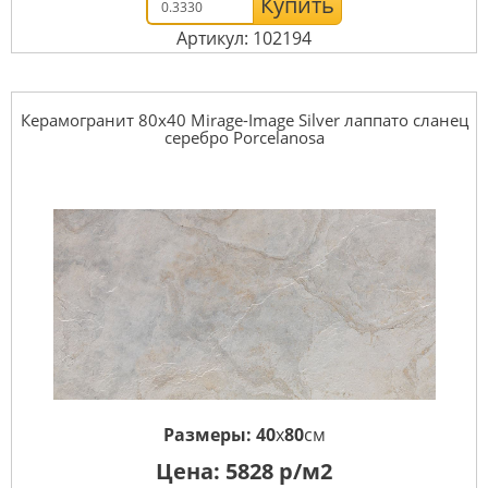
Купить
Артикул: 102194
Керамогранит 80x40 Mirage-Image Silver лаппато сланец
серебро Porcelanosa
Размеры:
40
x
80
см
Цена:
5828
р/м2