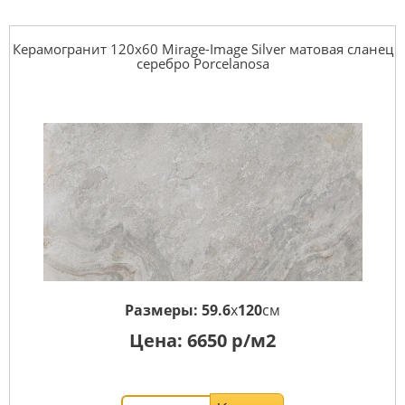
Керамогранит 120x60 Mirage-Image Silver матовая сланец
серебро Porcelanosa
Размеры:
59.6
x
120
см
Цена:
6650
р/м2