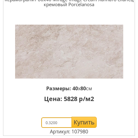
кремовый Porcelanosa
Размеры:
40
x
80
см
Цена:
5828
р/м2
Купить
Артикул: 107980