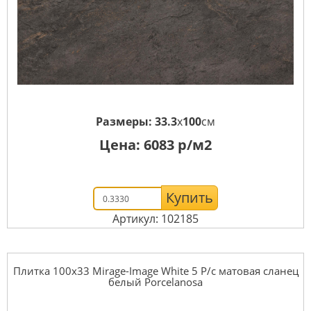
Размеры:
33.3
x
100
см
Цена:
6083
р/м2
Купить
Артикул: 102185
Плитка 100x33 Mirage-Image White 5 P/c матовая сланец
белый Porcelanosa