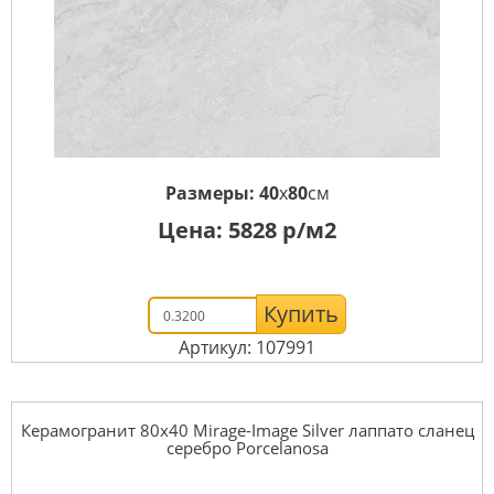
Размеры:
40
x
80
см
Цена:
5828
р/м2
Купить
Артикул: 107991
Керамогранит 80x40 Mirage-Image Silver лаппато сланец
серебро Porcelanosa