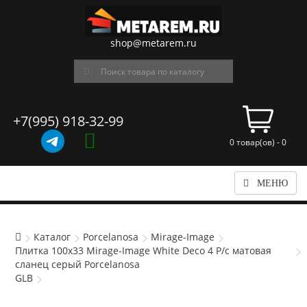
shop@metarem.ru
+7(995) 918-32-99
0 товар(ов) - 0
МЕНЮ
Каталог
Porcelanosa
Mirage-Image
Плитка 100x33 Mirage-Image White Deco 4 P/c матовая
сланец серый Porcelanosa
GLB