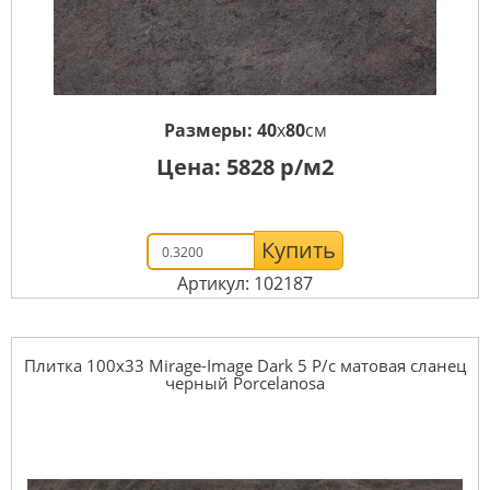
Размеры:
40
x
80
см
Цена:
5828
р/м2
Купить
Артикул: 102187
Плитка 100x33 Mirage-Image Dark 5 P/c матовая сланец
черный Porcelanosa