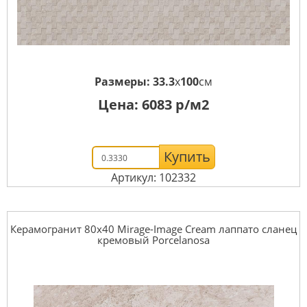
Размеры:
33.3
x
100
см
Цена:
6083
р/м2
Купить
Артикул: 102332
Керамогранит 80x40 Mirage-Image Cream лаппато сланец
кремовый Porcelanosa