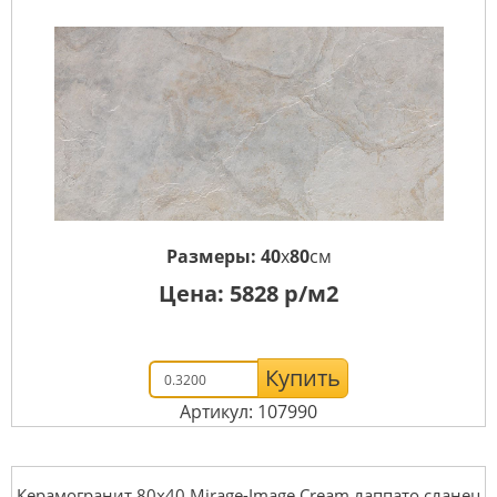
Размеры:
40
x
80
см
Цена:
5828
р/м2
Купить
Артикул: 107990
Керамогранит 80x40 Mirage-Image Cream лаппато сланец