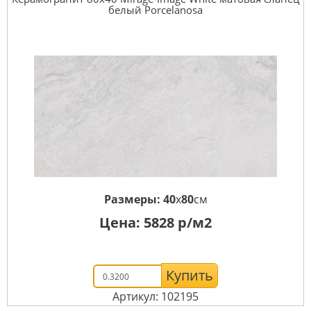
белый Porcelanosa
Размеры:
40
x
80
см
Цена:
5828
р/м2
Купить
Артикул: 102195