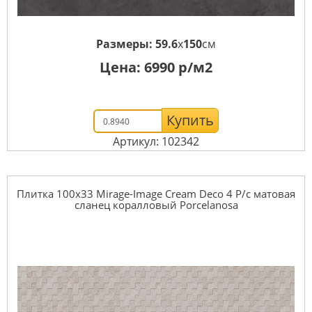
Размеры:
59.6
x
150
см
Цена:
6990
р/м2
Купить
Артикул: 102342
Плитка 100x33 Mirage-Image Cream Deco 4 P/c матовая
сланец коралловый Porcelanosa