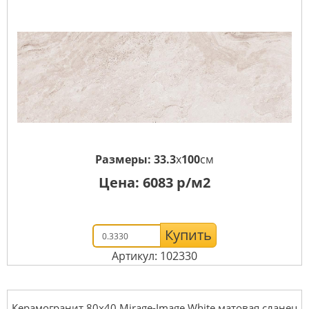
Размеры:
33.3
x
100
см
Цена:
6083
р/м2
Купить
Артикул: 102330
Керамогранит 80x40 Mirage-Image White матовая сланец