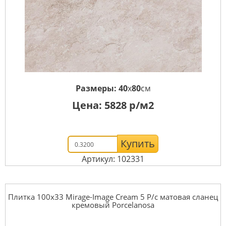
Размеры:
40
x
80
см
Цена:
5828
р/м2
Купить
Артикул: 102331
Плитка 100x33 Mirage-Image Cream 5 P/c матовая сланец
кремовый Porcelanosa