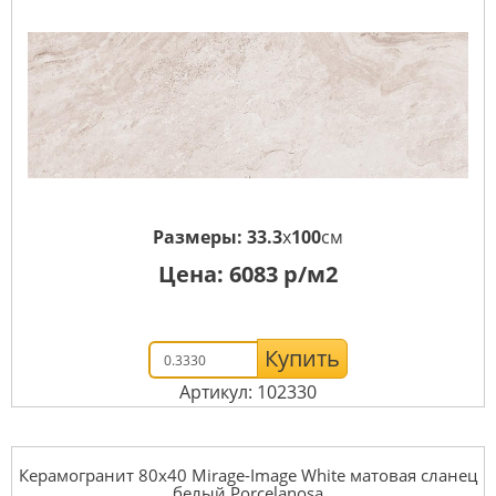
Размеры:
33.3
x
100
см
Цена:
6083
р/м2
Купить
Артикул: 102330
Керамогранит 80x40 Mirage-Image White матовая сланец
белый Porcelanosa