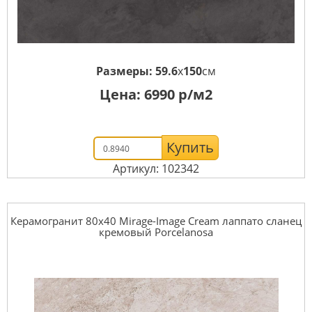
Размеры:
59.6
x
150
см
Цена:
6990
р/м2
Купить
Артикул: 102342
Керамогранит 80x40 Mirage-Image Cream лаппато сланец
кремовый Porcelanosa