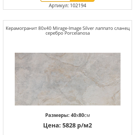
Артикул: 102194
Керамогранит 80x40 Mirage-Image Silver лаппато сланец
серебро Porcelanosa
Размеры:
40
x
80
см
Цена:
5828
р/м2