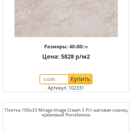
Размеры:
40
x
80
см
Цена:
5828
р/м2
Купить
Артикул: 102331
Плитка 100x33 Mirage-Image Cream 5 P/c матовая сланец
кремовый Porcelanosa