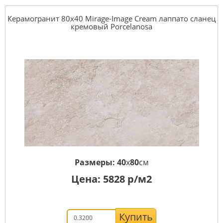
Керамогранит 80x40 Mirage-Image Cream лаппато сланец
кремовый Porcelanosa
Размеры:
40
x
80
см
Цена:
5828
р/м2
Купить