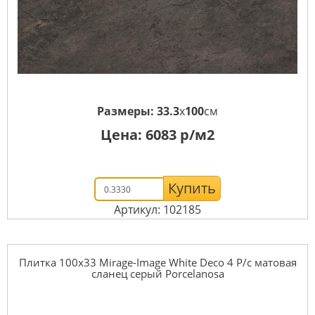
Размеры:
33.3
x
100
см
Цена:
6083
р/м2
Купить
Артикул: 102185
Плитка 100x33 Mirage-Image White Deco 4 P/c матовая
сланец серый Porcelanosa