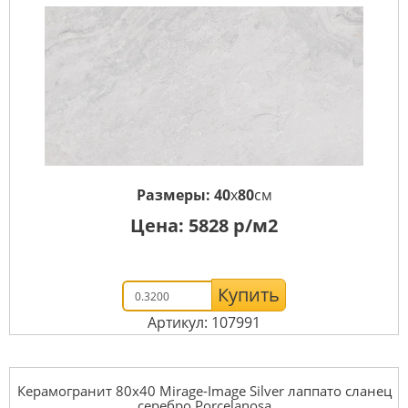
Размеры:
40
x
80
см
Цена:
5828
р/м2
Купить
Артикул: 107991
Керамогранит 80x40 Mirage-Image Silver лаппато сланец
серебро Porcelanosa