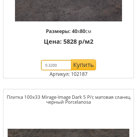
Размеры:
40
x
80
см
Цена:
5828
р/м2
Купить
Артикул: 102187
Плитка 100x33 Mirage-Image Dark 5 P/c матовая сланец
черный Porcelanosa