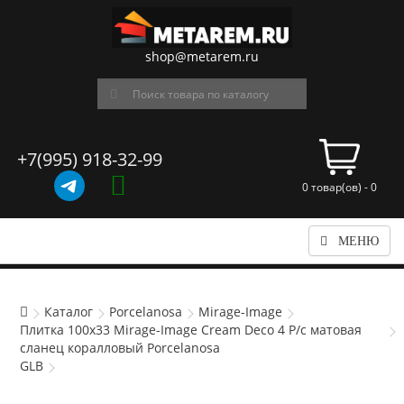
shop@metarem.ru
+7(995) 918-32-99
0 товар(ов) - 0
МЕНЮ
Каталог
Porcelanosa
Mirage-Image
Плитка 100x33 Mirage-Image Cream Deco 4 P/c матовая
сланец коралловый Porcelanosa
GLB