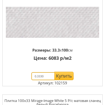
Размеры:
33.3
x
100
см
Цена:
6083
р/м2
Купить
Артикул: 102159
Плитка 100x33 Mirage-Image White 5 P/c матовая сланец
белый Porcelanosa