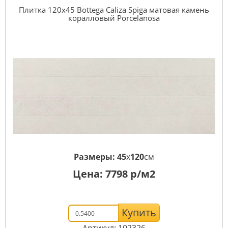
Плитка 120x45 Bottega Caliza Spiga матовая камень
коралловый Porcelanosa
Размеры:
45
x
120
см
Цена:
7798
р/м2
Купить