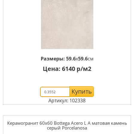
Размеры:
59.6
x
59.6
см
Цена:
6140
р/м2
Купить
Артикул: 102338
Керамогранит 60x60 Bottega Acero L A матовая камень
серый Porcelanosa