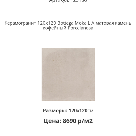
Артикул: 123156
Керамогранит 120x120 Bottega Moka L A матовая камень
кофейный Porcelanosa
Размеры:
120
x
120
см
Цена:
8690
р/м2