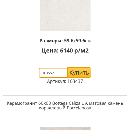
Размеры:
59.6
x
59.6
см
Цена:
6140
р/м2
Купить
Артикул: 103437
Керамогранит 60x60 Bottega Caliza L A матовая камень
коралловый Porcelanosa