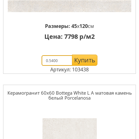
Размеры:
45
x
120
см
Цена:
7798
р/м2
Купить
Артикул: 103438
Керамогранит 60x60 Bottega White L A матовая камень
белый Porcelanosa