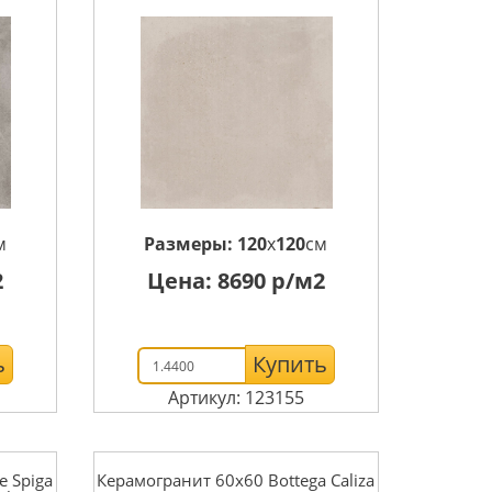
м
Размеры:
120
x
120
см
2
Цена:
8690
р/м2
ь
Купить
Артикул: 123155
e Spiga
Керамогранит 60x60 Bottega Caliza