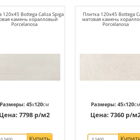
 120x45 Bottega Caliza Spiga
Плитка 120x45 Bottega Ca
овая камень коралловый
матовая камень коралл
Porcelanosa
Porcelanosa
Размеры:
45
x
120
см
Размеры:
45
x
120
с
Цена:
7798
р/м2
Цена:
7360
р/м
Купить
Купит