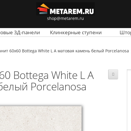
shop@metarem.ru
совые 3Д-панели
Клинкерные ступени
Што
нит 60x60 Bottega White L A матовая камень белый Porcelanosa
0 Bottega White L A
белый Porcelanosa