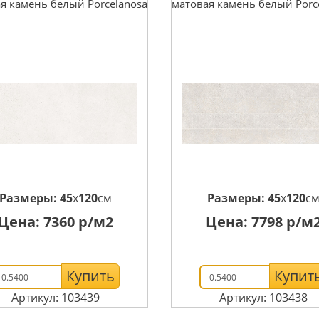
я камень белый Porcelanosa
матовая камень белый Porc
Размеры:
45
x
120
см
Размеры:
45
x
120
с
Цена:
7360
р/м2
Цена:
7798
р/м
Купить
Купит
Артикул: 103439
Артикул: 103438