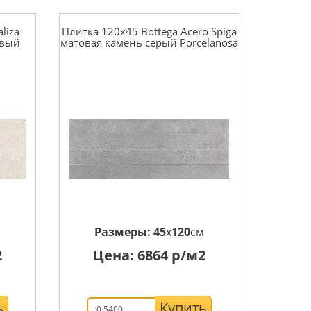
liza
Плитка 120x45 Bottega Acero Spiga
овый
матовая камень серый Porcelanosa
м
Размеры:
45
x
120
см
2
Цена:
6864
р/м2
ь
Купить