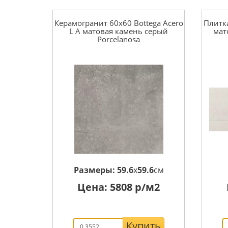
Керамогранит 60x60 Bottega Acero
Плитка
L A матовая камень серый
мат
Porcelanosa
Размеры:
59.6
x
59.6
см
Цена:
5808
р/м2
Купить