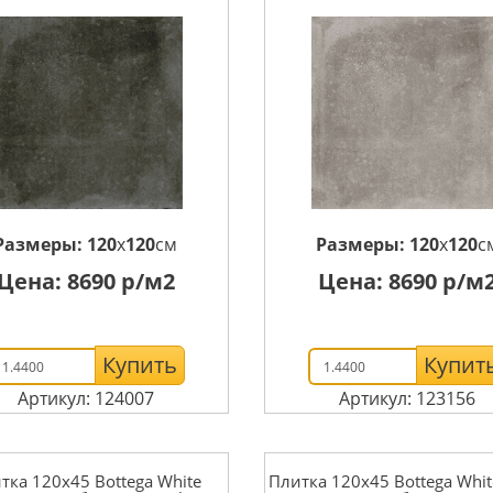
Размеры:
120
x
120
см
Размеры:
120
x
120
с
Цена:
8690
р/м2
Цена:
8690
р/м
Купить
Купит
Артикул: 124007
Артикул: 123156
тка 120x45 Bottega White
Плитка 120x45 Bottega Whit