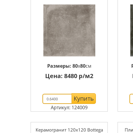
Размеры:
80
x
80
см
Цена:
8480
р/м2
Купить
Артикул: 124009
Керамогранит 120x120 Bottega
Пли