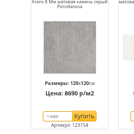
Acero 8 Мм матовая камень серый
матова
Porcelanosa
Размеры:
120
x
120
см
Цена:
8690
р/м2
Купить
Артикул: 123154