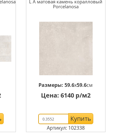
elanosa
L A матовая камень коралловый
Porcelanosa
м
Размеры:
59.6
x
59.6
см
2
Цена:
6140
р/м2
ь
Купить
Артикул: 102338