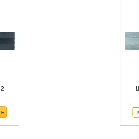
м
2
ть