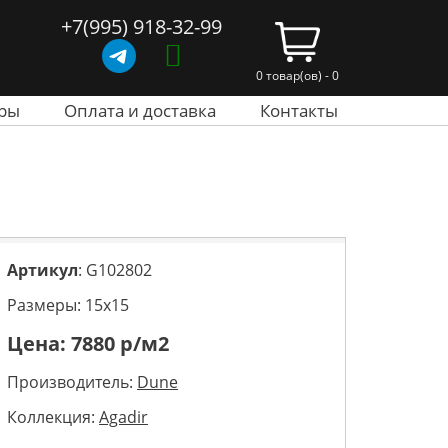
+7(995) 918-32-99
0 товар(ов) - 0
ры
Оплата и доставка
Контакты
Артикул
: G102802
Размеры: 15х15
Цена:
7880
р/м2
Производитель:
Dune
Коллекция:
Agadir