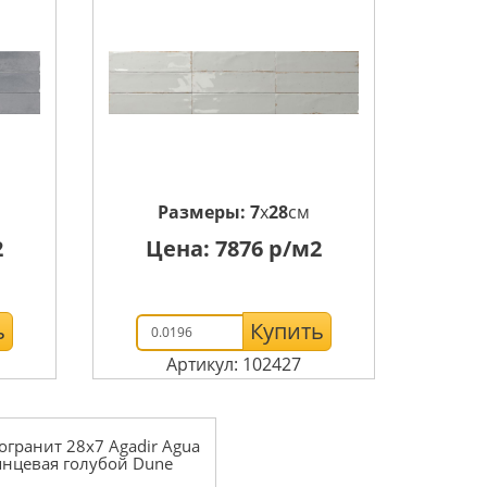
Размеры:
7
x
28
см
2
Цена:
7876
р/м2
ь
Купить
Артикул: 102427
огранит 28x7 Agadir Agua
янцевая голубой Dune