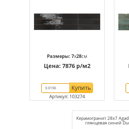
Размеры:
7
x
28
см
Цена:
7876
р/м2
Купить
Артикул: 103274
Керамогранит 28x7 Agadi
глянцевая синий Du