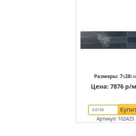
Размеры:
7
x
28
с
Цена:
7876
р/м
Купи
Артикул: 102425