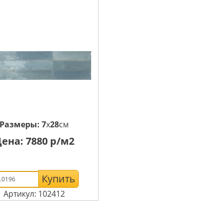
Размеры:
7
x
28
см
Цена:
7880
р/м2
Купить
Артикул: 102412