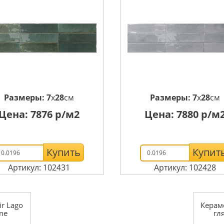
Размеры:
7
x
28
см
Размеры:
7
x
28
см
Цена:
7876
р/м2
Цена:
7880
р/м
Купить
Купит
Артикул: 102431
Артикул: 102428
r Lago
Керам
ne
гл