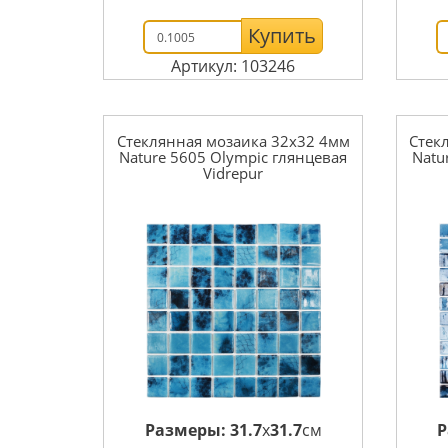
Купить
Артикул: 103246
Стеклянная мозаика 32x32 4мм
Стек
Nature 5605 Olympic глянцевая
Natu
Vidrepur
Размеры:
31.7
x
31.7
см
Р