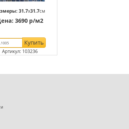
азмеры:
31.7
x
31.7
см
Цена:
3690
р/м2
Купить
Артикул: 103236
ти