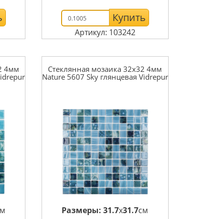
ь
Купить
Артикул: 103242
2 4мм
Стеклянная мозаика 32x32 4мм
idrepur
Nature 5607 Sky глянцевая Vidrepur
см
Размеры:
31.7
x
31.7
см