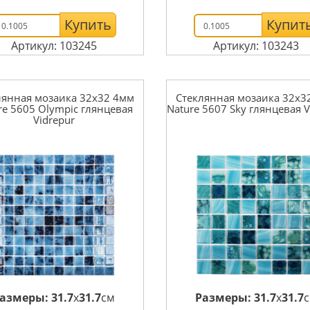
Купить
Купит
Артикул: 103245
Артикул: 103243
лянная мозаика 32x32 4мм
Стеклянная мозаика 32x3
re 5605 Olympic глянцевая
Nature 5607 Sky глянцевая V
Vidrepur
азмеры:
31.7
x
31.7
см
Размеры:
31.7
x
31.7