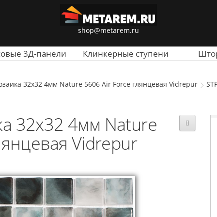
shop@metarem.ru
совые 3Д-панели
Клинкерные ступени
Што
заика 32x32 4мм Nature 5606 Air Force глянцевая Vidrepur
ST
а 32x32 4мм Nature
лянцевая Vidrepur