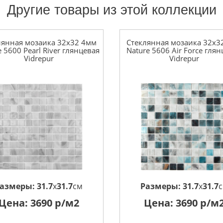
Другие товары из этой коллекции
лянная мозаика 32x32 4мм
Стеклянная мозаика 32x3
e 5600 Pearl River глянцевая
Nature 5606 Air Force гля
Vidrepur
Vidrepur
азмеры:
31.7
x
31.7
см
Размеры:
31.7
x
31.7
Цена:
3690
р/м2
Цена:
3690
р/м