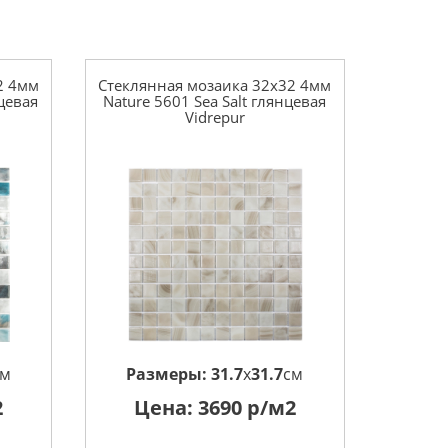
2 4мм
Стеклянная мозаика 32x32 4мм
нцевая
Nature 5601 Sea Salt глянцевая
Vidrepur
см
Размеры:
31.7
x
31.7
см
2
Цена:
3690
р/м2