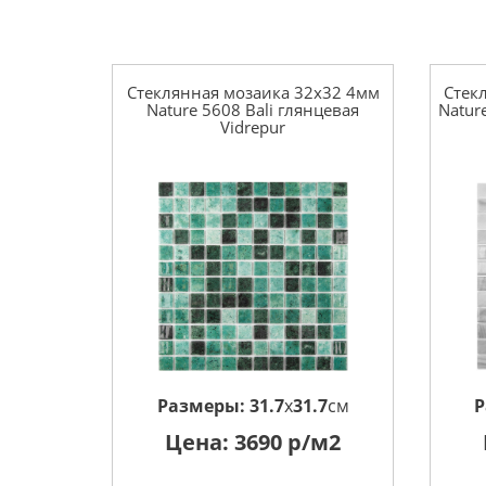
Стеклянная мозаика 32x32 4мм
Стек
Nature 5608 Bali глянцевая
Natur
Vidrepur
Размеры:
31.7
x
31.7
см
Р
Цена:
3690
р/м2