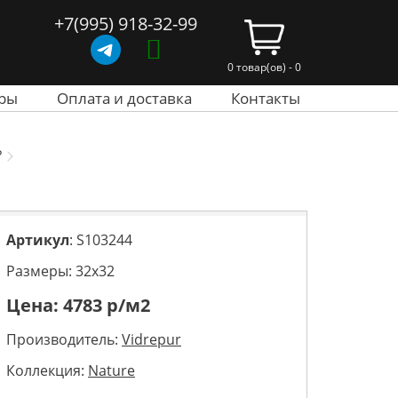
+7(995) 918-32-99
0 товар(ов) - 0
ры
Оплата и доставка
Контакты
P
Артикул
: S103244
Размеры: 32х32
Цена:
4783
р/м2
Производитель:
Vidrepur
Коллекция:
Nature