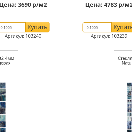
Цена:
3690
р/м2
Цена:
4783
р/м
Купить
Купит
Артикул: 103240
Артикул: 103239
32 4мм
Стекл
цевая
Natu