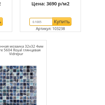
2
Цена:
3690
р/м2
ь
Купить
Артикул: 103238
янная мозаика 32x32 4мм
re 5604 Royal глянцевая
Vidrepur