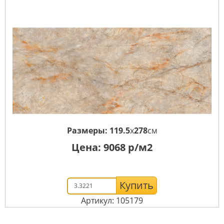
Размеры:
119.5
x
278
см
Цена:
9068
р/м2
Купить
Артикул: 105179