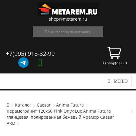
shop@metarem.ru
+7(995) 918-32-99
0 товар(ов) - 0
МЕНЮ
Каталог
Caesar
Anima Futura
Керамогранит 120x60 Pink Onyx Luc Anima Futura
глянцевая, полированная бежевый мрамор Caesar
ARD