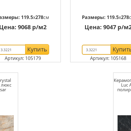
азмеры:
119.5
x
278
см
Размеры:
119.5
x
278
Цена:
9068
р/м2
Цена:
9047
р/м
Купить
Купит
Артикул: 105179
Артикул: 105168
ystal
Керамог
a люкс
Luc 
sar
полир